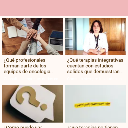
¿Qué profesionales
¿Qué terapias integrativas
forman parte de los
cuentan con estudios
equipos de oncología
sólidos que demuestran
integrativa?
su beneficio?
Consulta siempre tus dudas con
Consulta siempre tus dudas con
tu equipo médico.
tu equipo médico.
¿Cómo puede una
¿Qué terapias no tienen