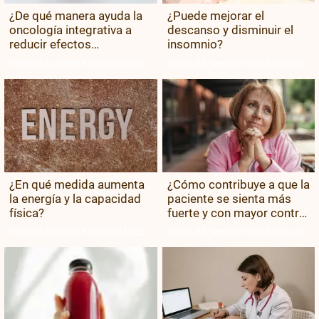
¿De qué manera ayuda la
¿Puede mejorar el
oncología integrativa a
descanso y disminuir el
reducir efectos
insomnio?
secundarios como fatiga,
Consulta siempre tus dudas con
Consulta siempre tus dudas con
dolor o náuseas?
tu equipo médico.
tu equipo médico.
¿En qué medida aumenta
¿Cómo contribuye a que la
la energía y la capacidad
paciente se sienta más
física?
fuerte y con mayor control
sobre su proceso?
Consulta siempre tus dudas con
Consulta siempre tus dudas con
tu equipo médico.
tu equipo médico.