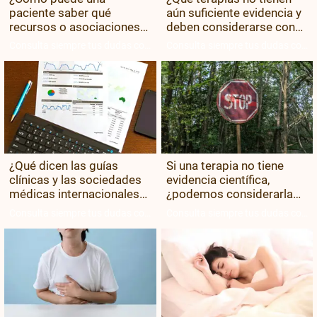
paciente saber qué
aún suficiente evidencia y
recursos o asociaciones
deben considerarse con
son fiables y cuáles no?
cautela?
Consulta siempre tus dudas con
Consulta siempre tus dudas con
tu equipo médico.
tu equipo médico.
¿Qué dicen las guías
Si una terapia no tiene
clínicas y las sociedades
evidencia científica,
médicas internacionales
¿podemos considerarla
sobre la oncología
oncología integrativa o
Consulta siempre tus dudas con
Consulta siempre tus dudas con
integrativa?
pasa a ser pseudociencia?
tu equipo médico.
tu equipo médico.