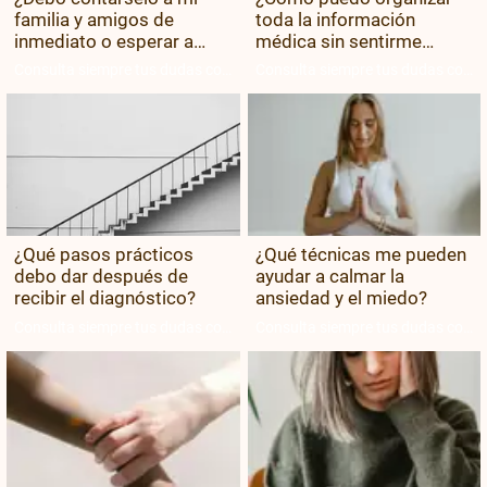
familia y amigos de
toda la información
inmediato o esperar a
médica sin sentirme
estar preparada?
desbordada?
Consulta siempre tus dudas con
Consulta siempre tus dudas con
tu equipo médico.
tu equipo médico.
¿Qué pasos prácticos
¿Qué técnicas me pueden
debo dar después de
ayudar a calmar la
recibir el diagnóstico?
ansiedad y el miedo?
Consulta siempre tus dudas con
Consulta siempre tus dudas con
tu equipo médico.
tu equipo médico.