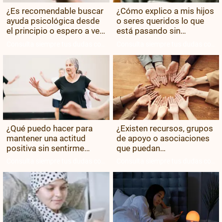
¿Es recomendable buscar
¿Cómo explico a mis hijos
ayuda psicológica desde
o seres queridos lo que
el principio o espero a ver
está pasando sin
cómo me siento?
asustarlos demasiado?
Consulta siempre tus dudas con
Consulta siempre tus dudas con
tu equipo médico.
tu equipo médico.
¿Qué puedo hacer para
¿Existen recursos, grupos
mantener una actitud
de apoyo o asociaciones
positiva sin sentirme
que puedan
obligada a estar siempre
acompañarme?
Consulta siempre tus dudas con
Consulta siempre tus dudas con
fuerte?
tu equipo médico.
tu equipo médico.