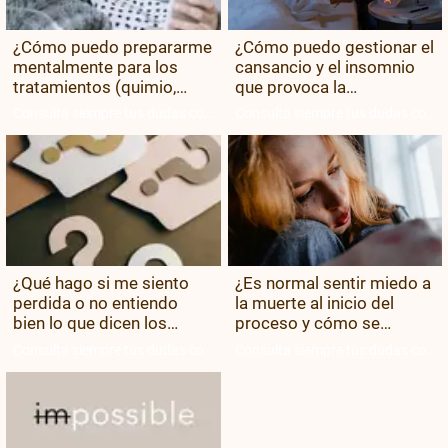
¿Cómo puedo prepararme
¿Cómo puedo gestionar el
mentalmente para los
cansancio y el insomnio
tratamientos (quimio,
que provoca la
radio, cirugía, etc.)?
preocupación?
Consulta siempre tus dudas con
Consulta siempre tus dudas con
tu equipo médico.
tu equipo médico.
¿Qué hago si me siento
¿Es normal sentir miedo a
perdida o no entiendo
la muerte al inicio del
bien lo que dicen los
proceso y cómo se
médicos?
afronta?
Consulta siempre tus dudas con
Consulta siempre tus dudas con
tu equipo médico.
tu equipo médico.