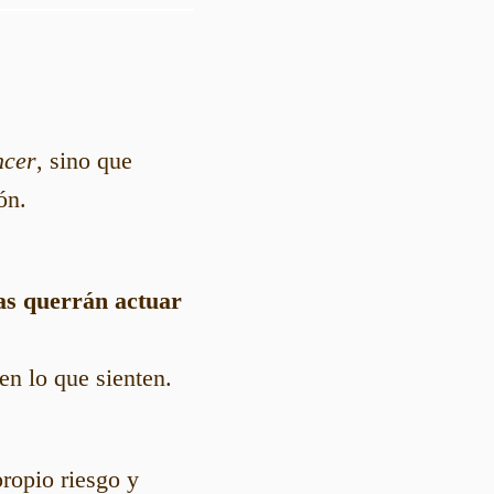
ncer
, sino que
ón.
as querrán actuar
n lo que sienten.
ropio riesgo y