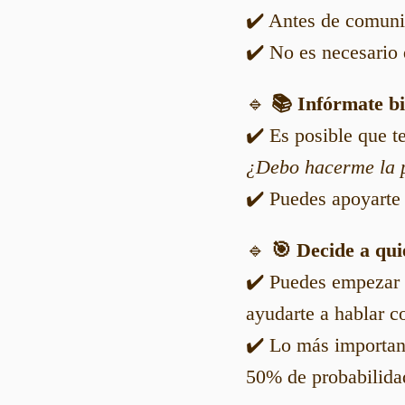
✔️ Antes de comunic
✔️ No es necesario 
🔹
📚 Infórmate bi
✔️ Es posible que 
¿Debo hacerme la 
✔️ Puedes apoyarte 
🔹
🎯 Decide a qui
✔️ Puedes empezar 
ayudarte a hablar co
✔️ Lo más importan
50% de probabilidad