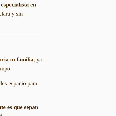
especialista en
clara y sin
cia tu familia
, ya
iempo.
rles espacio para
nte es que sepan