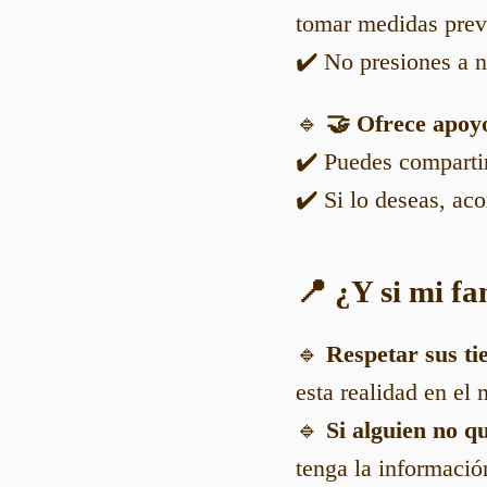
tomar medidas preve
✔️ No presiones a n
🔹
🤝 Ofrece apoyo
✔️ Puedes compartir
✔️ Si lo deseas, ac
📍 ¿Y si mi fa
🔹
Respetar sus t
esta realidad en e
🔹
Si alguien no q
tenga la informació