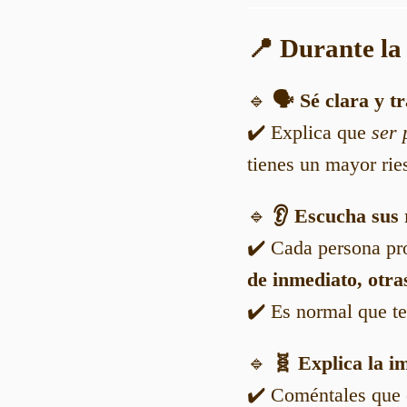
📍 Durante la
🔹
🗣️ Sé clara y t
✔️ Explica que
ser 
tienes un mayor rie
🔹
👂 Escucha sus 
✔️ Cada persona pr
de inmediato, otra
✔️ Es normal que te
🔹
🧬 Explica la im
✔️ Coméntales que e