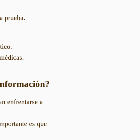
la prueba.
tico.
 médicas.
 información?
an enfrentarse a
importante es que