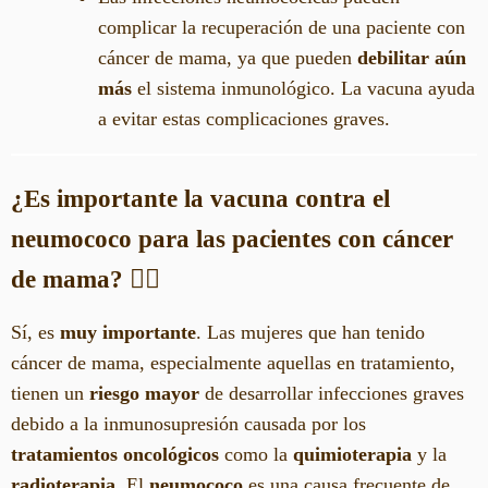
complicar la recuperación de una paciente con
cáncer de mama, ya que pueden
debilitar aún
más
el sistema inmunológico. La vacuna ayuda
a evitar estas complicaciones graves.
¿Es importante la vacuna contra el
neumococo para las pacientes con cáncer
de mama?
🧑‍⚕️
Sí, es
muy importante
. Las mujeres que han tenido
cáncer de mama, especialmente aquellas en tratamiento,
tienen un
riesgo mayor
de desarrollar infecciones graves
debido a la inmunosupresión causada por los
tratamientos oncológicos
como la
quimioterapia
y la
radioterapia
. El
neumococo
es una causa frecuente de