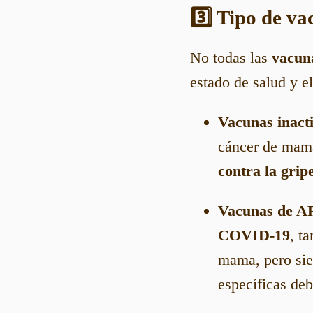
3️⃣ Tipo de v
No todas las
vacun
estado de salud y el
Vacunas inact
cáncer de mam
contra la grip
Vacunas de A
COVID-19
, t
mama, pero sie
específicas deb