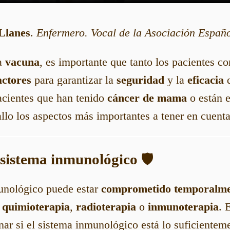
Llanes
.
Enfermero. Vocal de la Asociación Españ
na
vacuna
, es importante que tanto los pacientes 
actores
para garantizar la
seguridad
y la
eficacia
d
acientes que han tenido
cáncer de mama
o están e
allo los aspectos más importantes a tener en cuenta
l sistema inmunológico
🛡️
unológico puede estar
comprometido temporalm
o
quimioterapia
,
radioterapia
o
inmunoterapia
. 
nar si el sistema inmunológico está lo suficientem