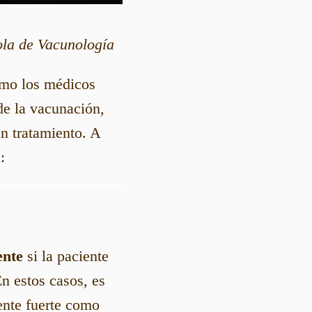
ola de Vacunología
como los médicos
e la vacunación,
n tratamiento. A
:
ente
si la paciente
En estos casos, es
ente fuerte como