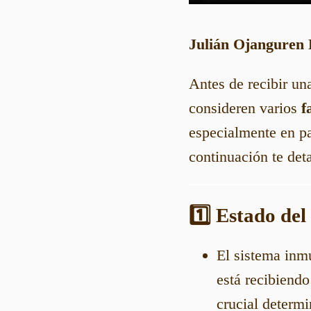
Julián Ojanguren 
Antes de recibir u
consideren varios
f
especialmente en p
continuación te det
1️⃣ Estado de
El sistema inm
está recibiend
crucial determi