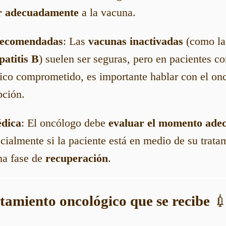
r adecuadamente
a la vacuna.
recomendadas
: Las
vacunas inactivadas
(como l
patitis B
) suelen ser seguras, pero en pacientes c
co comprometido, es importante hablar con el onc
pción.
édica
: El oncólogo debe
evaluar el momento ade
cialmente si la paciente está en medio de su trata
na fase de
recuperación
.
atamiento oncológico que se recibe
