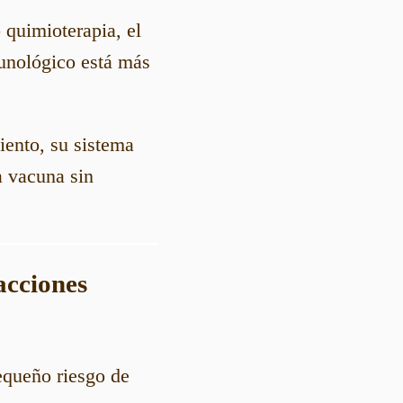
 quimioterapia, el
unológico está más
iento, su sistema
a vacuna sin
acciones
equeño riesgo de