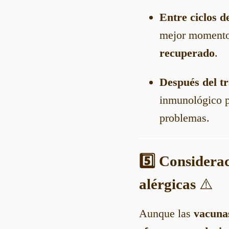
Entre ciclos d
mejor momento
recuperado
.
Después del t
inmunológico po
problemas.
5️⃣ Considerac
alérgicas
⚠️
Aunque las
vacuna