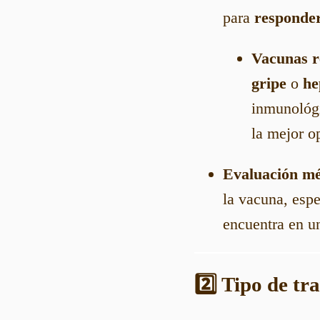
para
responde
Vacunas 
gripe
o
he
inmunológi
la mejor o
Evaluación m
la vacuna, espe
encuentra en u
2️⃣ Tipo de tr