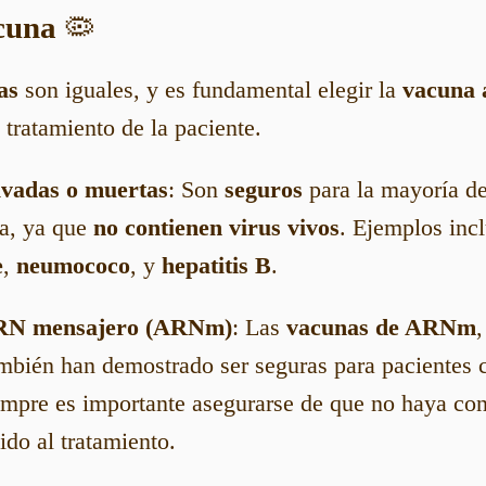
acuna
🦠
as
son iguales, y es fundamental elegir la
vacuna 
 tratamiento de la paciente.
ivadas o muertas
: Son
seguros
para la mayoría de
a, ya que
no contienen virus vivos
. Ejemplos inc
e
,
neumococo
, y
hepatitis B
.
RN mensajero (ARNm)
: Las
vacunas de ARNm
ambién han demostrado ser seguras para pacientes 
mpre es importante asegurarse de que no haya con
ido al tratamiento.