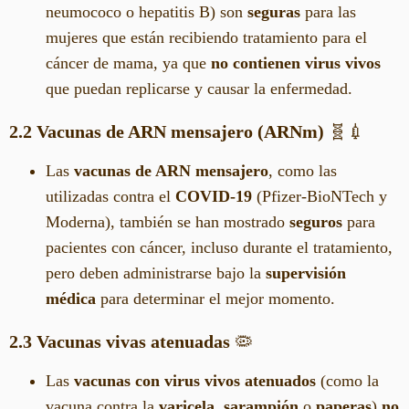
neumococo o hepatitis B) son
seguras
para las
mujeres que están recibiendo tratamiento para el
cáncer de mama, ya que
no contienen virus vivos
que puedan replicarse y causar la enfermedad.
2.2 Vacunas de ARN mensajero (ARNm)
🧬💉
Las
vacunas de ARN mensajero
, como las
utilizadas contra el
COVID-19
(Pfizer-BioNTech y
Moderna), también se han mostrado
seguros
para
pacientes con cáncer, incluso durante el tratamiento,
pero deben administrarse bajo la
supervisión
médica
para determinar el mejor momento.
2.3 Vacunas vivas atenuadas
🦠
Las
vacunas con virus vivos atenuados
(como la
vacuna contra la
varicela
,
sarampión
o
paperas
)
no