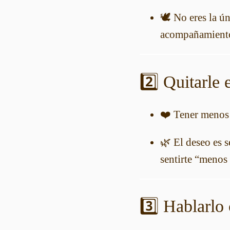
🕊️ No eres la 
acompañamient
2️⃣ Quitarle 
❤️ Tener menos d
🌿 El deseo es s
sentirte “menos
3️⃣ Hablarlo 