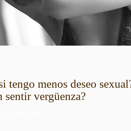
si tengo menos deseo sexua
n sentir vergüenza?
 con tu equipo médico.