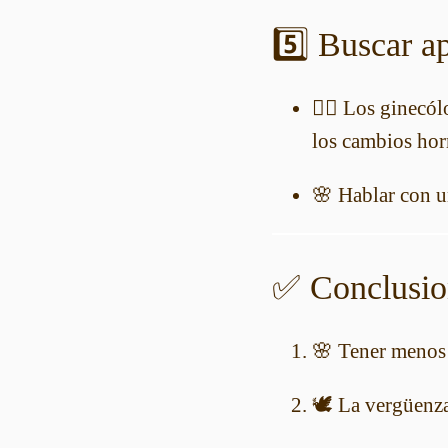
5️⃣ Buscar a
👩‍⚕️ Los ginec
los cambios hor
🌸 Hablar con un
✅ Conclusio
🌸 Tener menos 
🕊️ La vergüenz