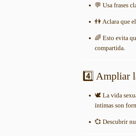
💬 Usa frases cl
👫 Aclara que el
🌈 Esto evita qu
compartida.
4️⃣ Ampliar 
🕊️ La vida sexu
íntimas son for
💞 Descubrir nue