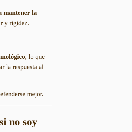
a mantener la
r y rigidez.
unológico
, lo que
r la respuesta al
defenderse mejor.
si no soy