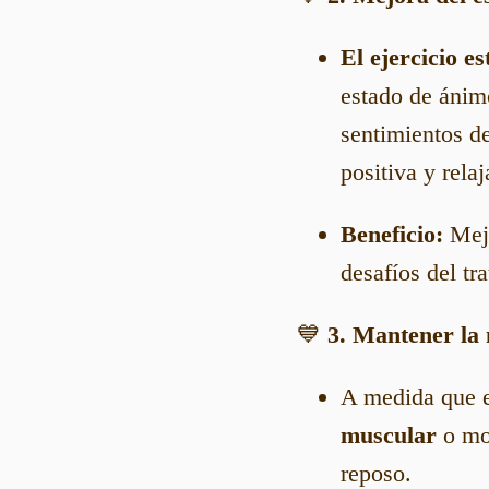
El ejercicio e
estado de ánimo
sentimientos de
positiva y relaj
Beneficio:
Mejo
desafíos del tr
💙
3. Mantener la 
A medida que e
muscular
o mov
reposo.