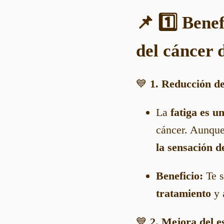
📌 1️⃣ Benef
del cáncer
💙
1. Reducción de 
La
fatiga es u
cáncer. Aunque
la sensación d
Beneficio:
Te s
tratamiento
y 
💙
2. Mejora del e