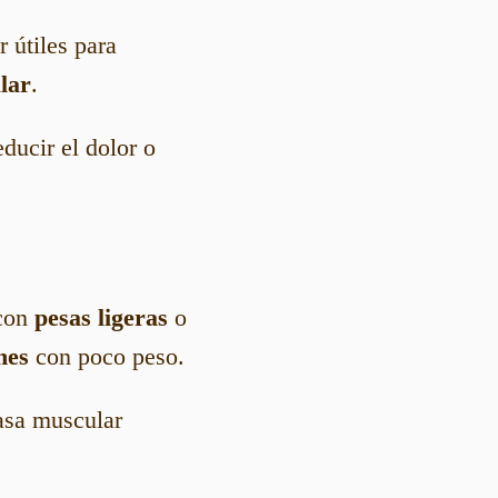
 útiles para
ular
.
educir el dolor o
 con
pesas ligeras
o
nes
con poco peso.
asa muscular