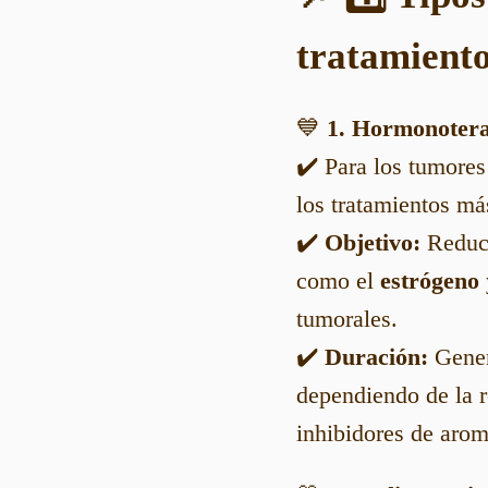
tratamiento
💙
1. Hormonotera
✔️ Para los tumore
los tratamientos má
✔️
Objetivo:
Reduci
como el
estrógeno
tumorales.
✔️
Duración:
Gener
dependiendo de la 
inhibidores de arom