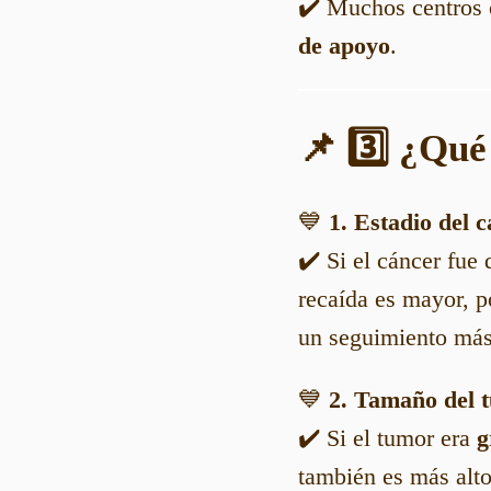
✔️ Muchos centros 
de apoyo
.
📌 3️⃣ ¿Qué
💙
1. Estadio del 
✔️ Si el cáncer fue
recaída es mayor, p
un seguimiento más 
💙
2. Tamaño del t
✔️ Si el tumor era
g
también es más alt