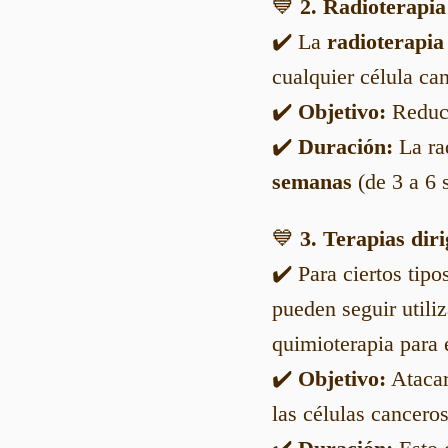
💙
2. Radioterapia
✔️ La
radioterapia
cualquier célula can
✔️
Objetivo:
Reduci
✔️
Duración:
La rad
semanas
(de 3 a 6 
💙
3. Terapias dir
✔️ Para ciertos ti
pueden seguir util
quimioterapia para e
✔️
Objetivo:
Atacar
las células cancero