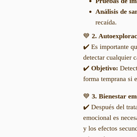
Pruebas de i
Análisis de sa
recaída.
💙
2. Autoexplora
✔️ Es importante qu
detectar cualquier
✔️
Objetivo:
Detecta
forma temprana si e
💙
3. Bienestar em
✔️ Después del trat
emocional es necesar
y los efectos secund