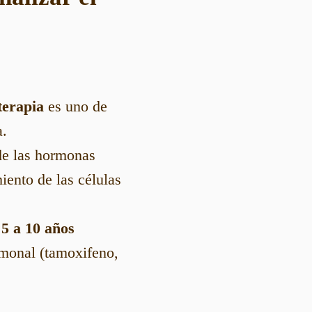
terapia
es uno de
a.
 de las hormonas
iento de las células
e
5 a 10 años
rmonal (tamoxifeno,