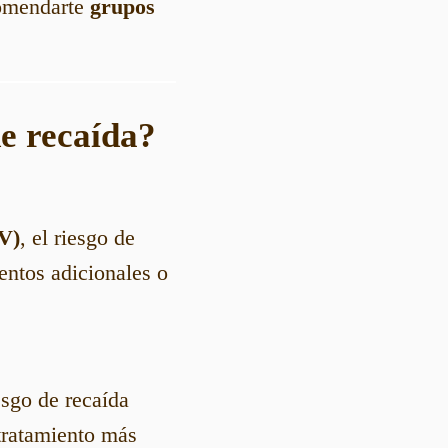
omendarte
grupos
de recaída?
IV)
, el riesgo de
entos adicionales o
iesgo de recaída
tratamiento más