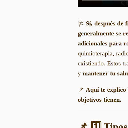
🩺
Sí, después de 
generalmente se 
adicionales
para re
quimioterapia, radio
existiendo. Estos t
y
mantener tu salu
📌
Aquí te explico
objetivos tienen.
📌 1️⃣ Tipo