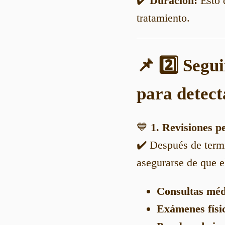
✔️
Duración:
Esto d
tratamiento.
📌 2️⃣ Segu
para detect
💙
1. Revisiones p
✔️ Después de termi
asegurarse de que e
Consultas méd
Exámenes físi