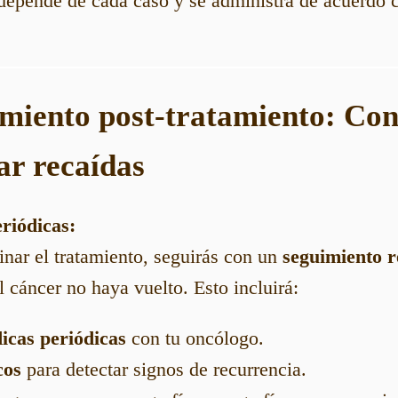
epende de cada caso y se administra de acuerdo c
imiento post-tratamiento: Con
ar recaídas
eriódicas:
nar el tratamiento, seguirás con un
seguimiento r
l cáncer no haya vuelto. Esto incluirá:
icas periódicas
con tu oncólogo.
cos
para detectar signos de recurrencia.