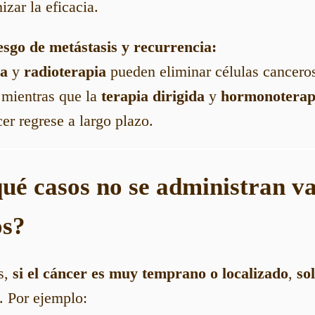
zar la eficacia.
iesgo de metástasis y recurrencia:
ia
y
radioterapia
pueden eliminar células canceros
 mientras que la
terapia dirigida
y
hormonoterap
er regrese a largo plazo.
qué casos no se administran v
os?
s,
si el cáncer es muy temprano o localizado
,
so
. Por ejemplo: