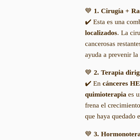
💙
1. Cirugía + R
✔️ Esta es una co
localizados
. La cir
cancerosas restante
ayuda a prevenir la 
💙
2. Terapia diri
✔️ En
cánceres HE
quimioterapia
es u
frena el crecimient
que haya quedado e
💙
3. Hormonotera