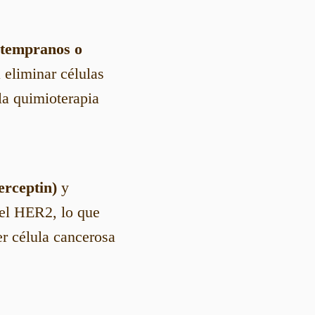
 tempranos o
a eliminar células
la quimioterapia
rceptin)
y
 el HER2, lo que
er célula cancerosa