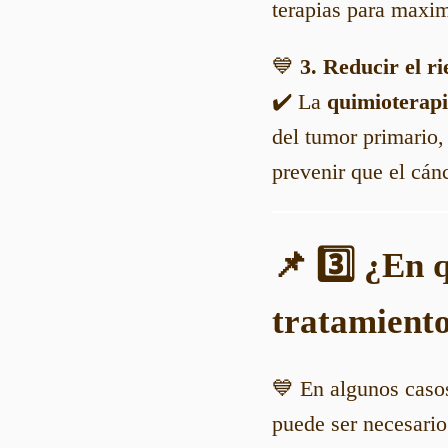
terapias para maximi
💙
3. Reducir el r
✔️ La
quimioterap
del tumor primario,
prevenir que el cánc
📌 3️⃣ ¿En 
tratamient
💙 En algunos caso
puede ser necesario