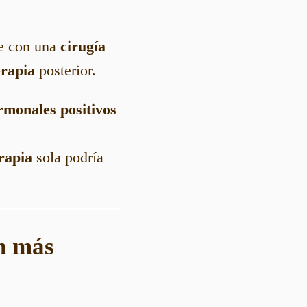
te con una
cirugía
rapia
posterior.
monales positivos
rapia
sola podría
n más