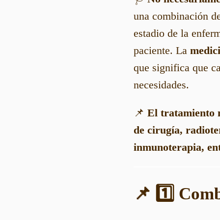
una combinación de 
estadio de la enferm
paciente. La
medici
que significa que c
necesidades.
📌
El tratamiento
de cirugía, radiot
inmunoterapia, ent
📌 1️⃣ Comb