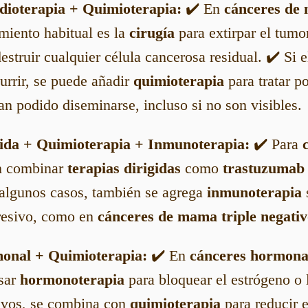
dioterapia + Quimioterapia:
✔️ En
cánceres de 
tamiento habitual es la
cirugía
para extirpar el tumo
estruir cualquier célula cancerosa residual. ✔️ Si e
urrir, se puede añadir
quimioterapia
para tratar po
n podido diseminarse, incluso si no son visibles.
gida + Quimioterapia + Inmunoterapia:
✔️ Para
n combinar
terapias dirigidas
como
trastuzumab 
 algunos casos, también se agrega
inmunoterapia
s
gresivo, como en
cánceres de mama triple negativ
monal + Quimioterapia:
✔️ En
cánceres hormonal
sar
hormonoterapia
para bloquear el estrógeno o 
ivos, se combina con
quimioterapia
para reducir e