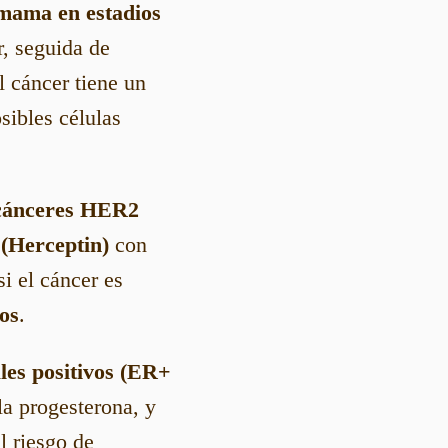
mama en estadios
r, seguida de
l cáncer tiene un
sibles células
cánceres HER2
(Herceptin)
con
i el cáncer es
os
.
es positivos (ER+
la progesterona, y
l riesgo de