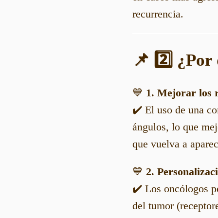
recurrencia.
📌 2️⃣ ¿Por
💙
1. Mejorar los 
✔️ El uso de una co
ángulos, lo que mej
que vuelva a aparec
💙
2. Personalizac
✔️ Los oncólogos pe
del tumor (recepto