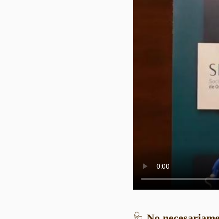
🩺
No necesariame