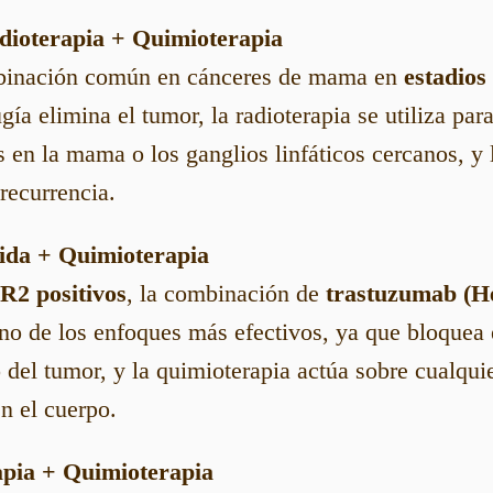
adioterapia + Quimioterapia
mbinación común en cánceres de mama en
estadios
ugía elimina el tumor, la radioterapia se utiliza par
s en la mama o los ganglios linfáticos cercanos, y 
recurrencia.
gida + Quimioterapia
R2 positivos
, la combinación de
trastuzumab (He
no de los enfoques más efectivos, ya que bloquea
o del tumor, y la quimioterapia actúa sobre cualqui
n el cuerpo.
pia + Quimioterapia