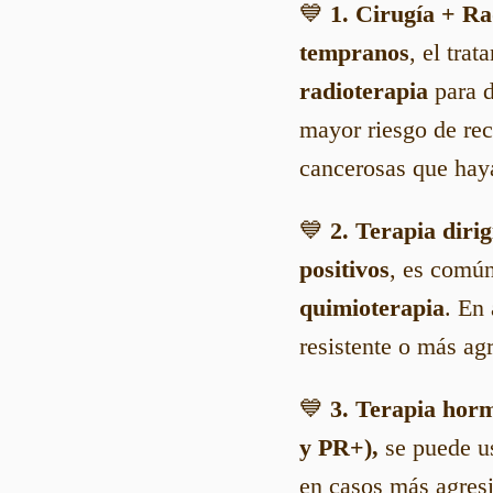
💙
1. Cirugía + Ra
tempranos
, el tra
radioterapia
para d
mayor riesgo de rec
cancerosas que haya
💙
2. Terapia diri
positivos
, es comú
quimioterapia
. En
resistente o más a
💙
3. Terapia hor
y PR+),
se puede u
en casos más agres