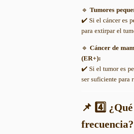
🔹
Tumores pequeñ
✔️ Si el cáncer es 
para extirpar el tu
🔹
Cáncer de mama
(ER+):
✔️ Si el tumor es p
ser suficiente para 
📌 4️⃣ ¿Qué
frecuencia?