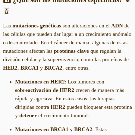
🧬
Las
mutaciones genéticas
son alteraciones en el
ADN
de
las células que pueden dar lugar a un crecimiento anómalo
o descontrolado. En el cáncer de mama, algunas de estas
mutaciones afectan las
proteínas clave
que regulan la
división celular y la supervivencia, como las proteínas de
HER2
,
BRCA1
y
BRCA2
, entre otras.
Mutaciones en HER2
: Los tumores con
sobreactivación de HER2
crecen de manera más
rápida y agresiva. En estos casos, las terapias
dirigidas contra
HER2
pueden bloquear esta proteína
y
detener
el crecimiento tumoral.
Mutaciones en BRCA1 y BRCA2
: Estas