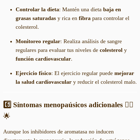
Controlar la dieta
: Mantén una dieta
baja en
grasas saturadas
y rica en
fibra
para controlar el
colesterol.
Monitoreo regular
: Realiza análisis de sangre
regulares para evaluar tus niveles de
colesterol
y
función cardiovascular
.
Ejercicio físico
: El ejercicio regular puede
mejorar
la salud cardiovascular
y reducir el colesterol malo.
6️⃣ Síntomas menopaúsicos adicionales
🧖‍♀️
🌟
Aunque los inhibidores de aromatasa no inducen