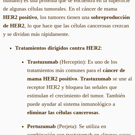
humano) es una proteína que se encuentra en la superficie
de algunas células tumorales. En el cáncer de mama
HER2 positivo
, los tumores tienen una
sobreproducción
de HER2
, lo que hace que las células cancerosas crezcan
y se dividan más rápidamente.
Tratamientos dirigidos contra HER2
:
Trastuzumab
(Herceptin): Es uno de los
tratamientos más comunes para el
cáncer de
mama HER2 positivo
.
Trastuzumab
se une al
receptor HER2 y bloquea las señales que
estimulan el crecimiento del tumor. También
puede ayudar al sistema inmunológico a
eliminar las células cancerosas
.
Pertuzumab
(Perjeta): Se utiliza en
combinación con trastuzumab en algunos casos