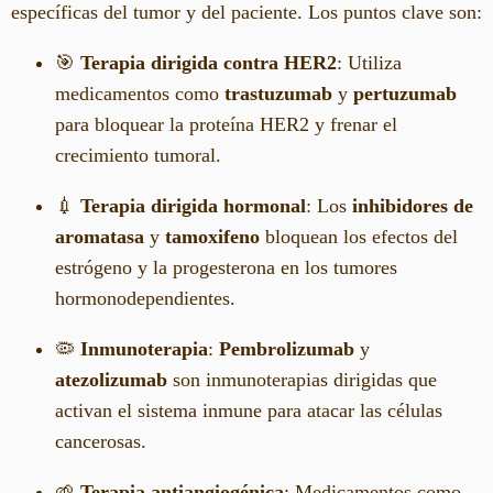
específicas del tumor y del paciente. Los puntos clave son:
🎯
Terapia dirigida contra HER2
: Utiliza
medicamentos como
trastuzumab
y
pertuzumab
para bloquear la proteína HER2 y frenar el
crecimiento tumoral.
💉
Terapia dirigida hormonal
: Los
inhibidores de
aromatasa
y
tamoxifeno
bloquean los efectos del
estrógeno y la progesterona en los tumores
hormonodependientes.
🦠
Inmunoterapia
:
Pembrolizumab
y
atezolizumab
son inmunoterapias dirigidas que
activan el sistema inmune para atacar las células
cancerosas.
🌱
Terapia antiangiogénica
: Medicamentos como