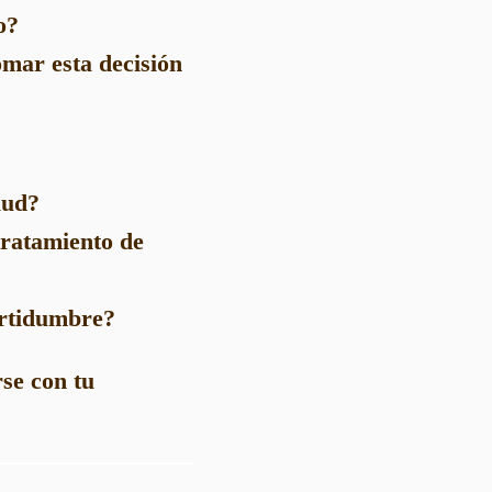
o?
omar esta decisión
lud?
tratamiento de
ertidumbre?
se con tu