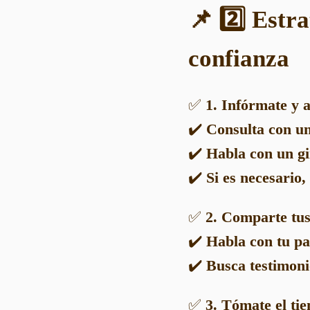
📌 2️⃣ Estr
confianza
✅
1. Infórmate y 
✔️
Consulta con un 
✔️
Habla con un gin
✔️
Si es necesario
✅
2. Comparte tu
✔️
Habla con tu par
✔️
Busca testimoni
✅
3. Tómate el ti