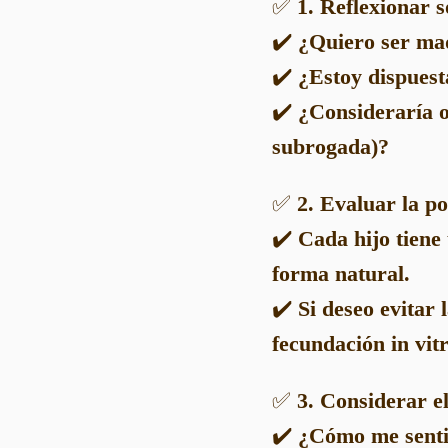
✅
1. Reflexionar 
✔️
¿Quiero ser mad
✔️
¿Estoy dispuest
✔️
¿Consideraría o
subrogada)?
✅
2. Evaluar la po
✔️
Cada hijo tiene
forma natural.
✔️
Si deseo evitar
fecundación in vi
✅
3. Considerar e
✔️
¿Cómo me sentir