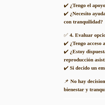
✔️
¿Tengo el apoyo
✔️
¿Necesito ayuda
con tranquilidad?
✅
4. Evaluar opci
✔️
¿Tengo acceso a
✔️
¿Estoy dispuest
reproducción asist
✔️
Si decido un em
📌
No hay decision
bienestar y tranqu