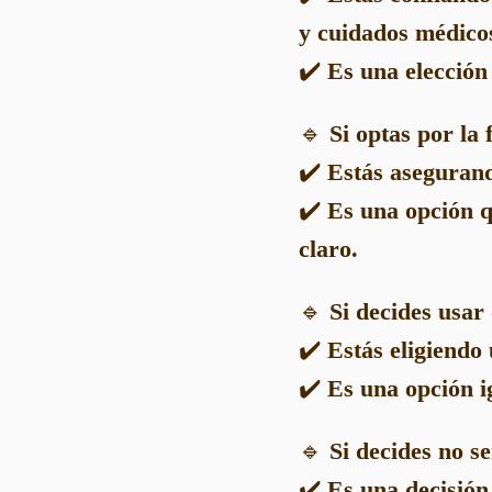
y cuidados médico
✔️
Es una elección
🔹
Si optas por la
✔️
Estás asegurand
✔️
Es una opción q
claro.
🔹
Si decides usar
✔️
Estás eligiendo
✔️
Es una opción i
🔹
Si decides no s
✔️
Es una decisión