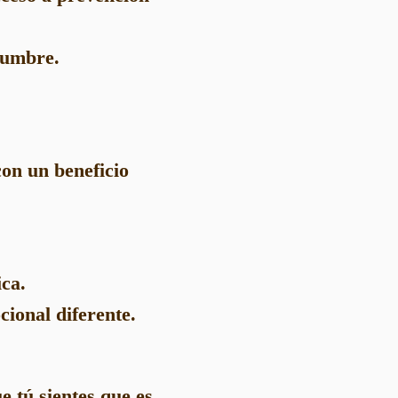
idumbre.
on un beneficio
ica.
ional diferente.
e tú sientes que es