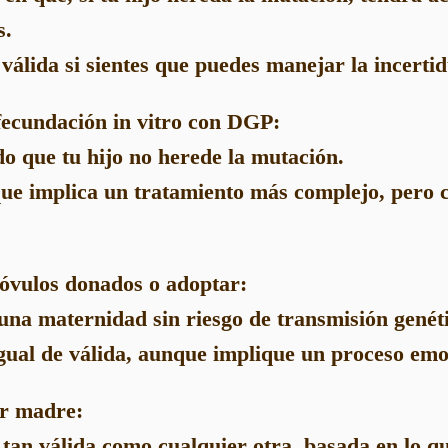
s.
 válida si sientes que puedes manejar la incert
 fecundación in vitro con DGP:
o que tu hijo no herede la mutación.
ue implica un tratamiento más complejo, pero c
 óvulos donados o adoptar:
 una maternidad sin riesgo de transmisión genét
gual de válida, aunque implique un proceso emoc
er madre:
 tan válida como cualquier otra, basada en lo qu