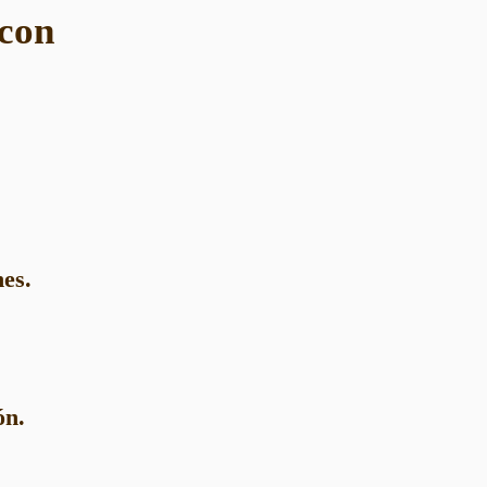
 con
nes.
ón.