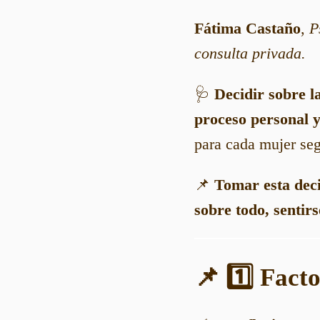
Fátima Castaño
,
P
consulta privada.
🩺
Decidir sobre l
proceso personal 
para cada mujer seg
📌
Tomar esta deci
sobre todo, sentirs
📌 1️⃣ Facto