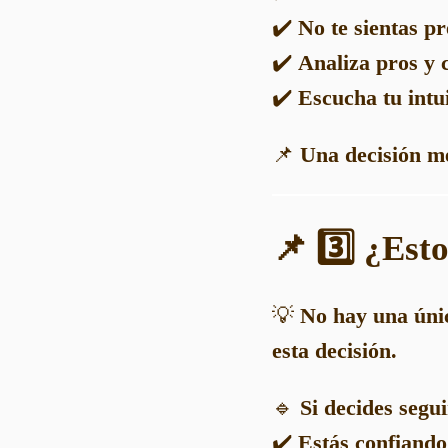
✔️
No te sientas pr
✔️
Analiza pros y 
✔️
Escucha tu intu
📌
Una decisión m
📌 3️⃣ ¿Est
💡
No hay una úni
esta decisión.
🔹
Si decides segu
✔️
Estás confiando