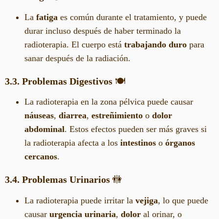
La
fatiga
es común durante el tratamiento, y puede
durar incluso después de haber terminado la
radioterapia. El cuerpo está
trabajando duro
para
sanar después de la radiación.
3.3. Problemas Digestivos
🍽️
La radioterapia en la zona pélvica puede causar
náuseas
,
diarrea
,
estreñimiento
o
dolor
abdominal
. Estos efectos pueden ser más graves si
la radioterapia afecta a los
intestinos
o
órganos
cercanos
.
3.4. Problemas Urinarios
🚻
La radioterapia puede irritar la
vejiga
, lo que puede
causar
urgencia urinaria
,
dolor
al orinar, o