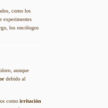
cados, como los
ue experimentes
rgo, los oncólogos
doloro, aunque
or
debido al
rios como
irritación