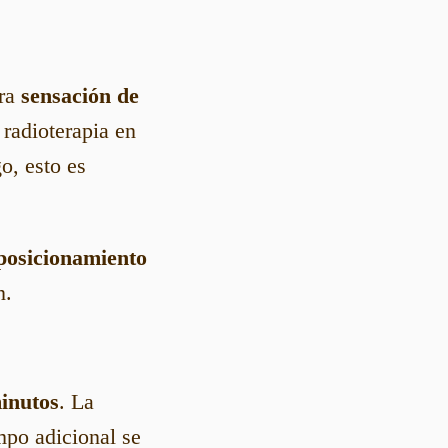
era
sensación de
 radioterapia en
o, esto es
posicionamiento
n.
inutos
. La
mpo adicional se