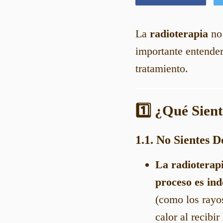
La
radioterapia
no 
importante entende
tratamiento.
1️⃣ ¿Qué Sien
1.1. No Sientes 
La radioterap
proceso es ind
(como los rayos
calor al recibir