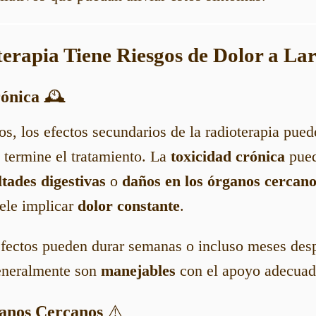
terapia Tiene Riesgos de Dolor a La
rónica
🕰️
s, los efectos secundarios de la radioterapia pued
 termine el tratamiento. La
toxicidad crónica
pued
ltades digestivas
o
daños en los órganos cercan
uele implicar
dolor constante
.
fectos pueden durar semanas o incluso meses desp
generalmente son
manejables
con el apoyo adecuad
ganos Cercanos
⚠️