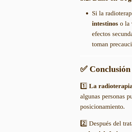
Si la radiotera
intestinos
o la
efectos secund
toman precauci
✅ Conclusión
1️⃣
La radioterapi
algunas personas pu
posicionamiento.
2️⃣ Después del tr