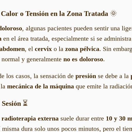
e Calor o Tensión en la Zona Tratada
🌞
doloroso
, algunas pacientes pueden sentir una lig
n
en el área tratada, especialmente si se administra
abdomen
, el
cervix
o la
zona pélvica
. Sin embarg
 normal y generalmente
no es doloroso
.
de los casos, la sensación de
presión
se debe a la
 la
mecánica de la máquina
que emite la radiació
 Sesión
⏳
e
radioterapia externa
suele durar entre
10 y 30 m
 misma dura solo unos pocos minutos, pero el tie