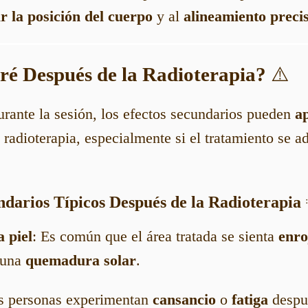
r la posición del cuerpo
y al
alineamiento preci
iré Después de la Radioterapia?
⚠️
rante la sesión, los efectos secundarios pueden
a
 radioterapia, especialmente si el tratamiento se a
undarios Típicos Después de la Radioterapia
a piel
: Es común que el área tratada se sienta
enro
a una
quemadura solar
.
s personas experimentan
cansancio
o
fatiga
despué