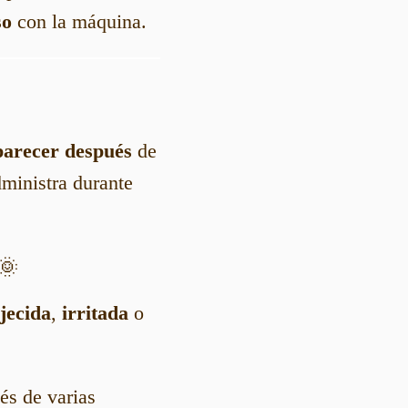
so
con la máquina.
parecer después
de
dministra durante
🌞
jecida
,
irritada
o
s de varias