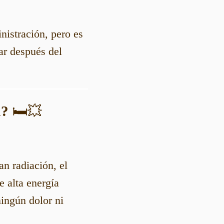
nistración, pero es
r después del
a?
🛏️💥
an radiación, el
e alta energía
ningún dolor ni