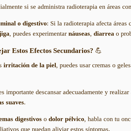
ialmente si se administra radioterapia en áreas c
minal o digestivo
: Si la radioterapia afecta áreas 
jiga
, puedes experimentar
náuseas
,
diarrea
o prob
ar Estos Efectos Secundarios?
💪
as
irritación de la piel
, puedes usar cremas o gele
 es importante descansar adecuadamente y realizar 
as suaves
.
emas digestivos
o
dolor pélvico
, habla con tu onc
liativos que puedan aliviar estos síntomas.