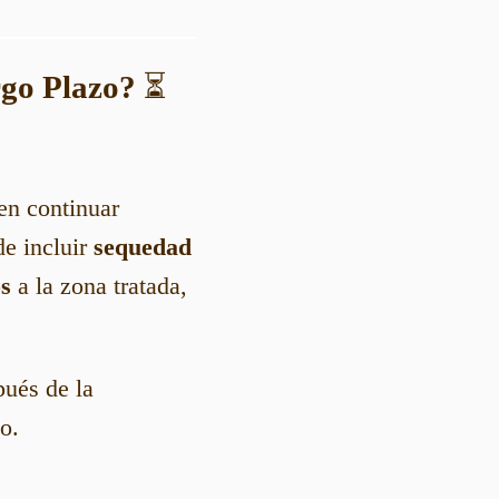
rgo Plazo?
⏳
en continuar
e incluir
sequedad
os
a la zona tratada,
ués de la
o.