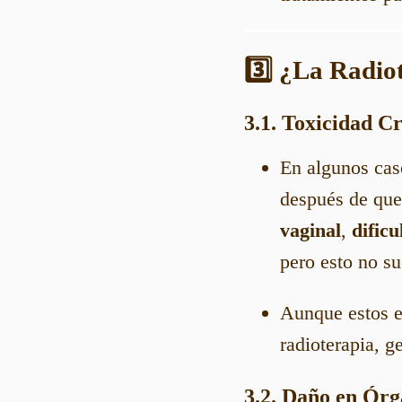
3️⃣ ¿La Radio
3.1. Toxicidad C
En algunos caso
después de que
vaginal
,
dificu
pero esto no s
Aunque estos e
radioterapia, 
3.2. Daño en Ór