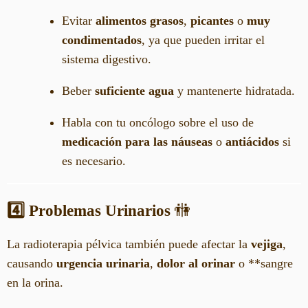
Evitar
alimentos grasos
,
picantes
o
muy
condimentados
, ya que pueden irritar el
sistema digestivo.
Beber
suficiente agua
y mantenerte hidratada.
Habla con tu oncólogo sobre el uso de
medicación para las náuseas
o
antiácidos
si
es necesario.
4️⃣ Problemas Urinarios
🚻
La radioterapia pélvica también puede afectar la
vejiga
,
causando
urgencia urinaria
,
dolor al orinar
o **sangre
en la orina.