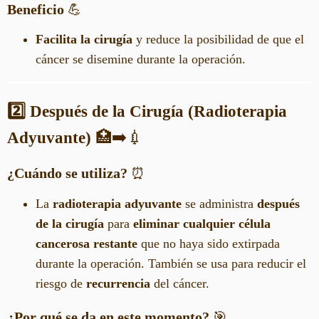
Beneficio
💪
Facilita la cirugía
y reduce la posibilidad de que el
cáncer se disemine durante la operación.
2️⃣ Después de la Cirugía (Radioterapia
Adyuvante)
🏥➡️💉
¿Cuándo se utiliza?
⏰
La
radioterapia adyuvante
se administra
después
de la cirugía
para
eliminar cualquier célula
cancerosa restante
que no haya sido extirpada
durante la operación. También se usa para reducir el
riesgo de
recurrencia
del cáncer.
¿Por qué se da en este momento?
🎯