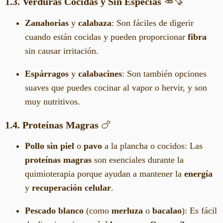
1.3. Verduras Cocidas y Sin Especias
🥕🍠
Zanahorias
y
calabaza
: Son fáciles de digerir
cuando están cocidas y pueden proporcionar
fibra
sin causar irritación.
Espárragos
y
calabacines
: Son también opciones
suaves que puedes cocinar al vapor o hervir, y son
muy nutritivos.
1.4. Proteínas Magras
🍗
Pollo sin piel
o
pavo
a la plancha o cocidos: Las
proteínas magras
son esenciales durante la
quimioterapia porque ayudan a mantener la
energía
y
recuperación celular
.
Pescado blanco
(como
merluza
o
bacalao
): Es fácil