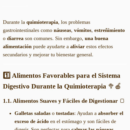
Durante la
quimioterapia
, los problemas
gastrointestinales como
náuseas
,
vómitos
,
estreñimiento
o
diarrea
son comunes. Sin embargo,
una buena
alimentación
puede ayudarte a
aliviar
estos efectos
secundarios y mejorar tu bienestar general.
1️⃣ Alimentos Favorables para el Sistema
Digestivo Durante la Quimioterapia
🥦🍎
1.1. Alimentos Suaves y Fáciles de Digestionar
🍞
Galletas saladas
o
tostadas
: Ayudan a
absorber el
exceso de ácido
en el estómago y son fáciles de
digerir. Son perfectas para
calmar las náuseas
.