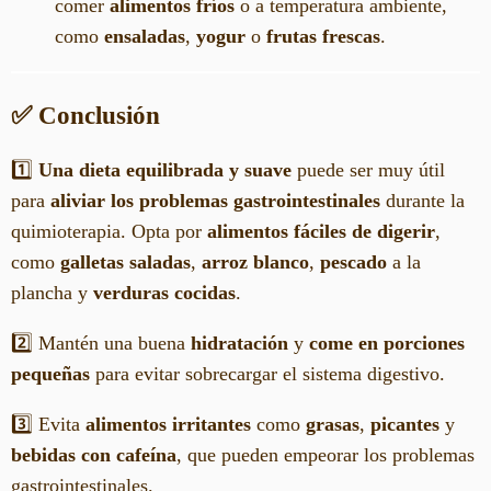
comer
alimentos fríos
o a temperatura ambiente,
como
ensaladas
,
yogur
o
frutas frescas
.
✅ Conclusión
1️⃣
Una dieta equilibrada y suave
puede ser muy útil
para
aliviar los problemas gastrointestinales
durante la
quimioterapia. Opta por
alimentos fáciles de digerir
,
como
galletas saladas
,
arroz blanco
,
pescado
a la
plancha y
verduras cocidas
.
2️⃣ Mantén una buena
hidratación
y
come en porciones
pequeñas
para evitar sobrecargar el sistema digestivo.
3️⃣ Evita
alimentos irritantes
como
grasas
,
picantes
y
bebidas con cafeína
, que pueden empeorar los problemas
gastrointestinales.