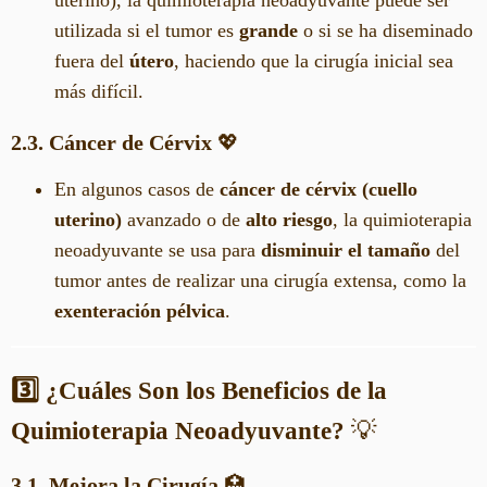
uterino), la quimioterapia neoadyuvante puede ser
utilizada si el tumor es
grande
o si se ha diseminado
fuera del
útero
, haciendo que la cirugía inicial sea
más difícil.
2.3. Cáncer de Cérvix
💖
En algunos casos de
cáncer de cérvix (cuello
uterino)
avanzado o de
alto riesgo
, la quimioterapia
neoadyuvante se usa para
disminuir el tamaño
del
tumor antes de realizar una cirugía extensa, como la
exenteración pélvica
.
3️⃣ ¿Cuáles Son los Beneficios de la
Quimioterapia Neoadyuvante?
💡
3.1. Mejora la Cirugía
🏥