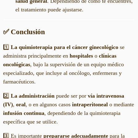
salud general
. Dependiendo de cómo te encuentres,
el tratamiento puede ajustarse.
✅ Conclusión
1️⃣
La quimioterapia para el cáncer ginecológico
se
administra principalmente en
hospitales
o
clínicas
oncológicas
, bajo la supervisión de un equipo médico
especializado, que incluye al oncólogo, enfermeras y
farmacéuticos.
2️⃣
La administración
puede ser por
vía intravenosa
(IV)
,
oral
, o en algunos casos
intraperitoneal
o mediante
infusión continua
, dependiendo de la quimioterapia
específica que se utilice.
3️⃣ Es importante
prepararse adecuadamente
para la