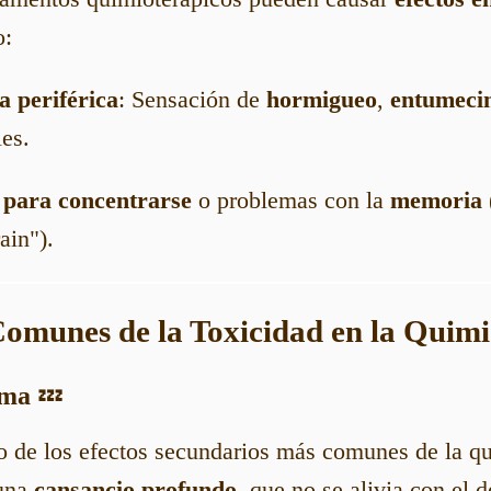
o:
a periférica
: Sensación de
hormigueo
,
entumeci
es.
d para concentrarse
o problemas con la
memoria
ain").
Comunes de la Toxicidad en la Quimi
ema
💤
no de los efectos secundarios más comunes de la q
 una
cansancio profundo
, que no se alivia con el 