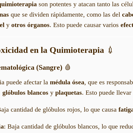
uimioterapia
son potentes y atacan tanto las cél
nas
que se dividen rápidamente, como las del
cab
el
y
otros órganos
. Esto puede causar varios
efec
oxicidad en la Quimioterapia
💉
ematológica (Sangre)
🩸
ia puede afectar la
médula ósea
, que es responsab
,
glóbulos blancos
y
plaquetas
. Esto puede llevar 
Baja cantidad de glóbulos rojos, lo que causa
fatig
ia
: Baja cantidad de glóbulos blancos, lo que redu