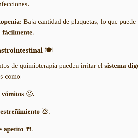
nfecciones.
openia
: Baja cantidad de plaquetas, lo que puede
 fácilmente
.
strointestinal
🍽️
os de quimioterapia pueden irritar el
sistema dig
as como:
 vómitos
🤢.
 estreñimiento
💩.
 apetito
🍴.