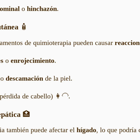
ominal
o
hinchazón
.
utánea
🧴
amentos de quimioterapia pueden causar
reaccion
es
o
enrojecimiento
.
o
descamación
de la piel.
pérdida de cabello) 👩‍🦲.
epática
🏥
ia también puede afectar el
hígado
, lo que podría 