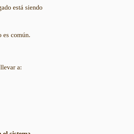
ígado está siendo
no es común.
llevar a:
n el sistema