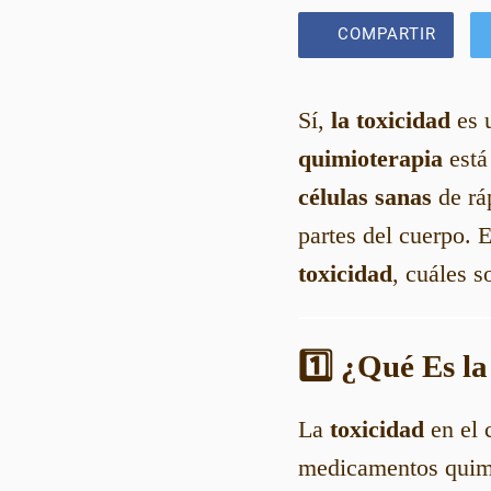
COMPARTIR
Sí,
la toxicidad
es 
quimioterapia
está
células sanas
de ráp
partes del cuerpo. 
toxicidad
, cuáles 
1️⃣ ¿Qué Es l
La
toxicidad
en el 
medicamentos quimi