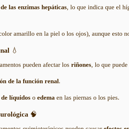
 de las enzimas hepáticas
, lo que indica que el h
color amarillo en la piel o los ojos), aunque esto 
enal
💧
amentos pueden afectar los
riñones
, lo que puede 
ón de la función renal
.
 de líquidos
o
edema
en las piernas o los pies.
eurológica
🧠
amentos quimioterápicos pueden causar
efectos e