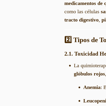
medicamentos de q
como las células
sa
tracto digestivo
,
pi
2️⃣ Tipos de T
2.1. Toxicidad H
La quimioterap
glóbulos rojos
Anemia
: 
Leucopen