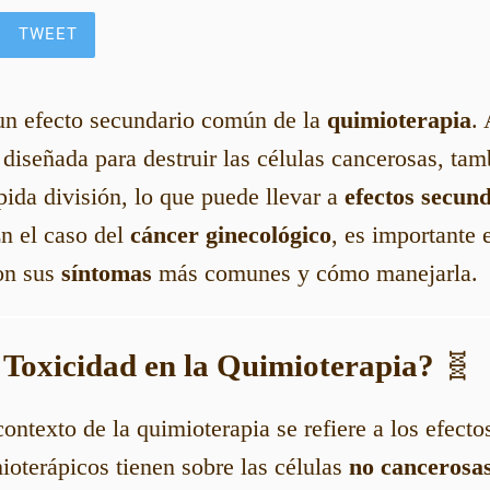
TWEET
un efecto secundario común de la
quimioterapia
.
 diseñada para destruir las células cancerosas, tam
ida división, lo que puede llevar a
efectos secun
En el caso del
cáncer ginecológico
, es importante 
son sus
síntomas
más comunes y cómo manejarla.
a Toxicidad en la Quimioterapia?
🧬
contexto de la quimioterapia se refiere a los efecto
oterápicos tienen sobre las células
no cancerosa