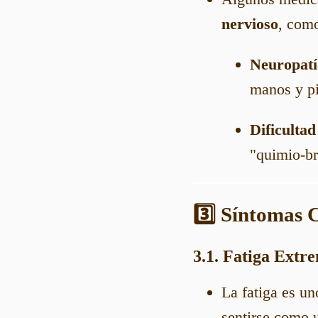
nervioso
, com
Neuropatí
manos y pi
Dificulta
"quimio-br
3️⃣ Síntomas 
3.1. Fatiga Extr
La fatiga es u
sentirse como