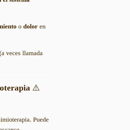
miento
o
dolor
en
(a veces llamada
oterapia
⚠️
uimioterapia. Puede
descanso.