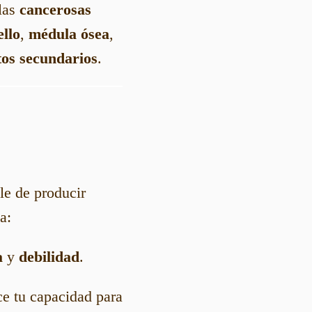
ulas
cancerosas
ello
,
médula ósea
,
tos secundarios
.
le de producir
a:
a
y
debilidad
.
ce tu capacidad para