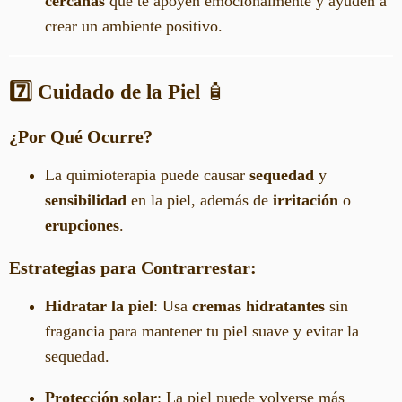
cercanas
que te apoyen emocionalmente y ayuden a
crear un ambiente positivo.
7️⃣ Cuidado de la Piel
🧴
¿Por Qué Ocurre?
La quimioterapia puede causar
sequedad
y
sensibilidad
en la piel, además de
irritación
o
erupciones
.
Estrategias para Contrarrestar:
Hidratar la piel
: Usa
cremas hidratantes
sin
fragancia para mantener tu piel suave y evitar la
sequedad.
Protección solar
: La piel puede volverse más