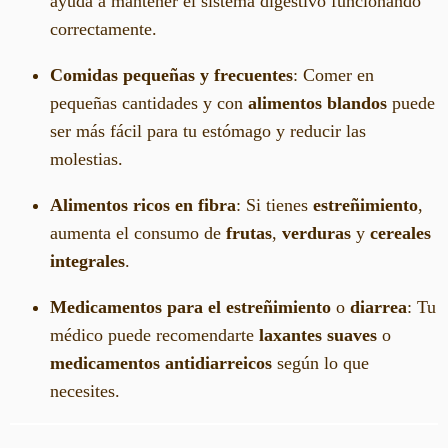
ayuda a mantener el sistema digestivo funcionando
correctamente.
Comidas pequeñas y frecuentes
: Comer en
pequeñas cantidades y con
alimentos blandos
puede
ser más fácil para tu estómago y reducir las
molestias.
Alimentos ricos en fibra
: Si tienes
estreñimiento
,
aumenta el consumo de
frutas
,
verduras
y
cereales
integrales
.
Medicamentos para el estreñimiento
o
diarrea
: Tu
médico puede recomendarte
laxantes suaves
o
medicamentos antidiarreicos
según lo que
necesites.