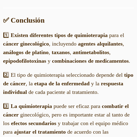
✅ Conclusión
1️⃣
Existen diferentes tipos de quimioterapia
para el
cáncer ginecológico
, incluyendo
agentes alquilantes
,
análogos de platino
,
taxanos
,
antimetabolitos
,
epipodofilotoxinas
y
combinaciones de medicamentos
.
2️⃣ El tipo de quimioterapia seleccionado depende del
tipo
de cáncer
, la
etapa de la enfermedad
y la
respuesta
individual
de cada paciente al tratamiento.
3️⃣
La quimioterapia
puede ser eficaz para
combatir el
cáncer
ginecológico, pero es importante estar al tanto de
los
efectos secundarios
y trabajar con el equipo médico
para
ajustar el tratamiento
de acuerdo con las