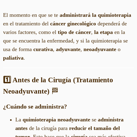
El momento en que se te
administrará la quimioterapia
en el tratamiento del
cáncer ginecológico
dependerá de
varios factores, como el
tipo de cáncer
,
la etapa
en la
que se encuentra la enfermedad, y si la quimioterapia se
usa de forma
curativa
,
adyuvante
,
neoadyuvante
o
paliativa
.
1️⃣ Antes de la Cirugía (Tratamiento
Neoadyuvante)
🏁
¿Cuándo se administra?
La
quimioterapia neoadyuvante
se
administra
antes
de la cirugía para
reducir el tamaño del
tumor
. Esto hace que la
cirugía
sea más efectiva,