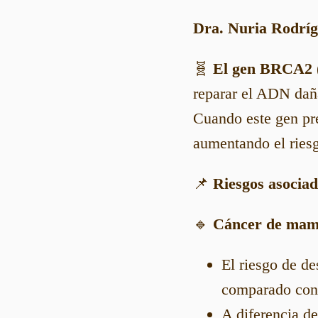
Dra. Nuria Rodríg
🧬
El gen BRCA2 (
reparar el ADN daña
Cuando este gen pre
aumentando el riesgo
📌
Riesgos asocia
🔹
Cáncer de ma
El riesgo de de
comparado con
A diferencia d