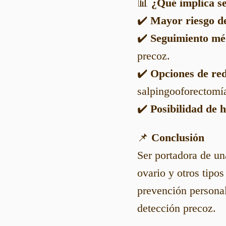
📊
¿Qué implica s
✔️
Mayor riesgo de
✔️
Seguimiento méd
precoz.
✔️
Opciones de red
salpingooforectomí
✔️
Posibilidad de 
📌
Conclusión
Ser portadora de u
ovario y otros tipo
prevención personal
detección precoz.