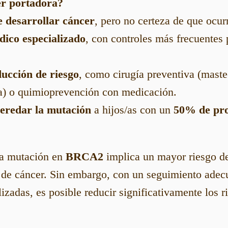
er portadora?
 desarrollar cáncer
, pero no certeza de que ocurr
ico especializado
, con controles más frecuentes 
ucción de riesgo
, como cirugía preventiva (mast
a) o quimioprevención con medicación.
heredar la mutación
a hijos/as con un
50% de pro
na mutación en
BRCA2
implica un mayor riesgo d
s de cáncer. Sin embargo, con un seguimiento ade
izadas, es posible reducir significativamente los r