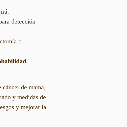
irá.
para detección
ectomía o
babilidad
.
e cáncer de mama,
cuado y medidas de
iesgos y mejorar la