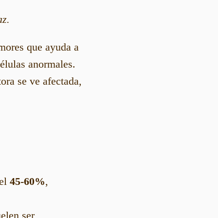
az.
umores que ayuda a
élulas anormales.
ora se ve afectada,
del
45-60%
,
elen ser