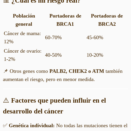
📊
¿Cuál es mi riesgo real?
Población
Portadoras de
Portadoras de
general
BRCA1
BRCA2
Cáncer de mama:
60-70%
45-60%
12%
Cáncer de ovario:
40-50%
10-20%
1-2%
📌 Otros genes como
PALB2, CHEK2 o ATM
también
aumentan el riesgo, pero en menor medida.
⚠️
Factores que pueden influir en el
desarrollo del cáncer
✅
Genética individual:
No todas las mutaciones tienen el