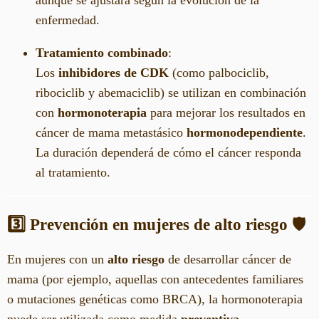
aunque se ajustará según la evolución de la
enfermedad.
Tratamiento combinado
:
Los
inhibidores de CDK
(como palbociclib,
ribociclib y abemaciclib) se utilizan en combinación
con
hormonoterapia
para mejorar los resultados en
cáncer de mama metastásico
hormonodependiente
.
La duración dependerá de cómo el cáncer responda
al tratamiento.
3️⃣ Prevención en mujeres de alto riesgo
🛡️
En mujeres con un
alto riesgo
de desarrollar cáncer de
mama (por ejemplo, aquellas con antecedentes familiares
o mutaciones genéticas como BRCA), la hormonoterapia
puede ser utilizada como medida
preventiva
.