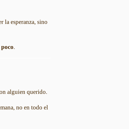
er la esperanza, sino
a poco
.
 con alguien querido.
semana, no en todo el