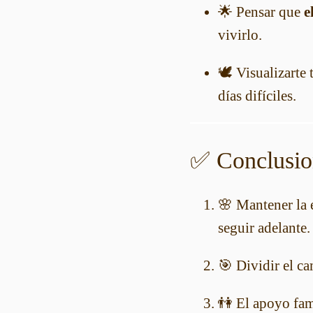
🌟 Pensar que
e
vivirlo.
🕊️ Visualizarte
días difíciles.
✅ Conclusio
🌸 Mantener la e
seguir adelante.
🎯 Dividir el c
👫 El apoyo fami