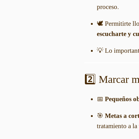
proceso.
🕊️ Permitirte l
escucharte y c
💡 Lo important
2️⃣ Marcar me
📅
Pequeños ob
🎯
Metas a cor
tratamiento a la