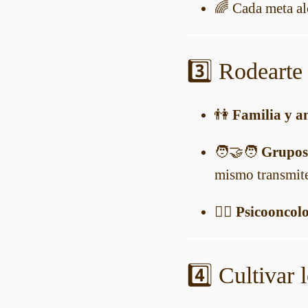
🌈 Cada meta al
3️⃣ Rodearte
👫
Familia y a
🧑‍🤝‍🧑
Grupos 
mismo transmite
👩‍⚕️
Psicooncol
4️⃣ Cultivar 