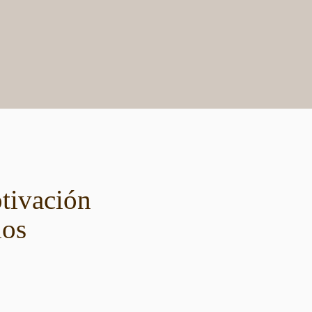
tivación
los