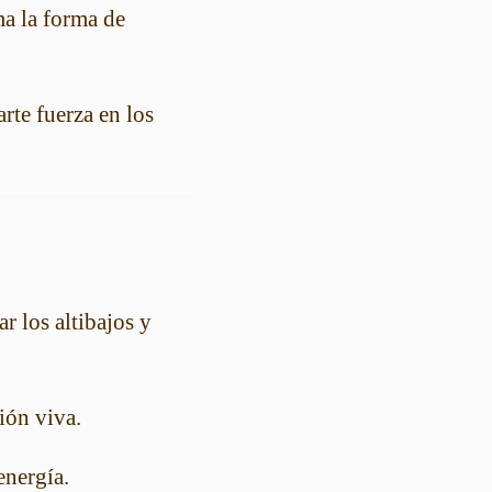
ma la forma de
rte fuerza en los
r los altibajos y
ión viva.
energía.