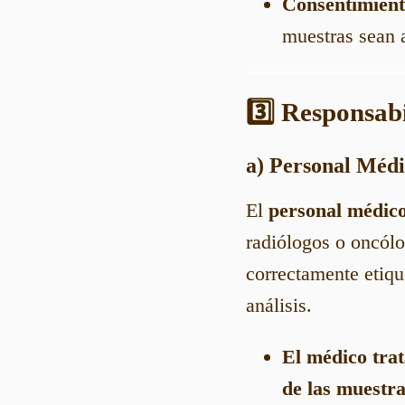
Consentimient
muestras sean a
3️⃣ Responsab
a) Personal Médi
El
personal médic
radiólogos o oncólo
correctamente etiqu
análisis.
El médico tra
de las muestr