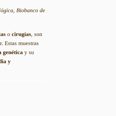
lógica, Biobanco de
ias
o
cirugías
, son
r. Estas muestras
 genética
y su
dia y