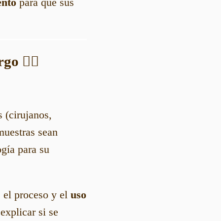
ento
para que sus
rgo
🧑‍⚖️
 (cirujanos,
 muestras sean
ogía para su
e el proceso y el
uso
explicar si se