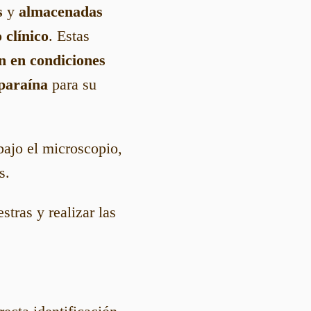
s
y
almacenadas
 clínico
. Estas
 en condiciones
paraína
para su
bajo el microscopio,
s.
tras y realizar las