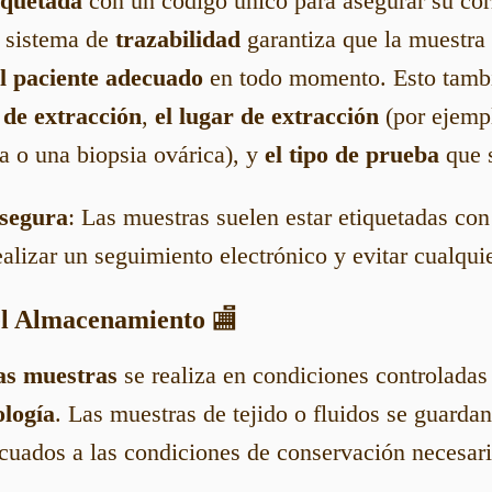
iquetada
con un código único para asegurar su corr
e sistema de
trazabilidad
garantiza que la muestra 
l paciente adecuado
en todo momento. Esto tambi
 de extracción
,
el lugar de extracción
(por ejempl
a o una biopsia ovárica), y
el tipo de prueba
que s
 segura
: Las muestras suelen estar etiquetadas con
alizar un seguimiento electrónico y evitar cualquie
el Almacenamiento
🏬
as muestras
se realiza en condiciones controladas
ología
. Las muestras de tejido o fluidos se guarda
uados a las condiciones de conservación necesari