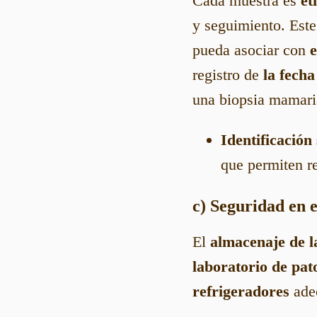
Cada muestra es
et
y seguimiento. Est
pueda asociar con
e
registro de
la fecha
una biopsia mamari
Identificación
que permiten re
c) Seguridad en 
El
almacenaje de l
laboratorio de pat
refrigeradores
adec