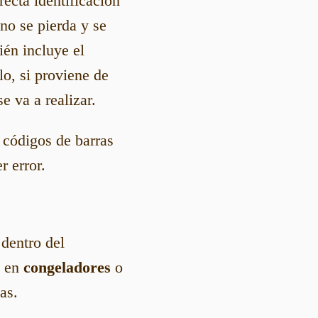
ecta identificación
no se pierda y se
én incluye el
o, si proviene de
e va a realizar.
 códigos de barras
r error.
 dentro del
n en
congeladores
o
as.