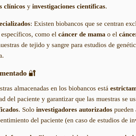
s clínicos
y
investigaciones científicas
.
ecializados
: Existen biobancos que se centran ex
r específicos, como el
cáncer de mama
o el
cánce
estras de tejido y sangre para estudios de genética
a.
amentado
🔐
estras almacenadas en los biobancos está
estricta
ad del paciente y garantizar que las muestras se us
ficados
. Solo
investigadores autorizados
pueden a
entimiento del paciente (en caso de estudios de in