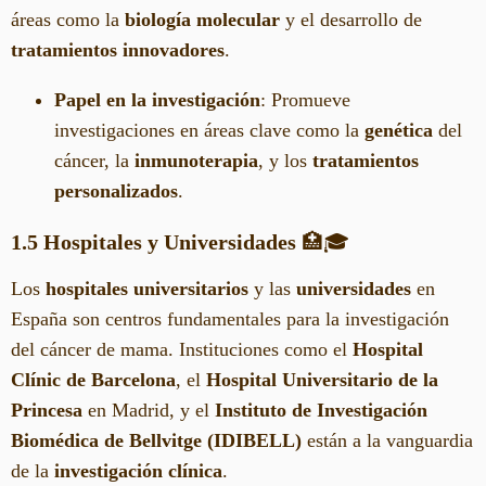
áreas como la
biología molecular
y el desarrollo de
tratamientos innovadores
.
Papel en la investigación
: Promueve
investigaciones en áreas clave como la
genética
del
cáncer, la
inmunoterapia
, y los
tratamientos
personalizados
.
1.5 Hospitales y Universidades
🏥🎓
Los
hospitales universitarios
y las
universidades
en
España son centros fundamentales para la investigación
del cáncer de mama. Instituciones como el
Hospital
Clínic de Barcelona
, el
Hospital Universitario de la
Princesa
en Madrid, y el
Instituto de Investigación
Biomédica de Bellvitge (IDIBELL)
están a la vanguardia
de la
investigación clínica
.