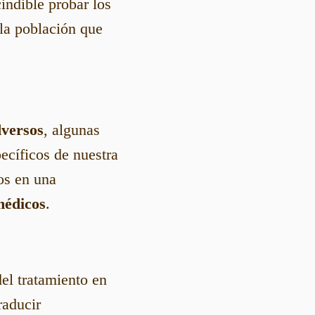
cindible probar los
 la población que
dversos
, algunas
ecíficos de nuestra
os en una
médicos
.
el tratamiento en
raducir