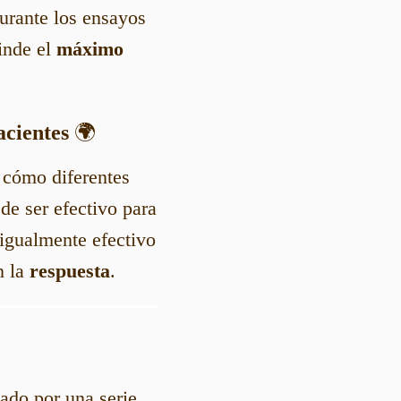
rante los ensayos
inde el
máximo
acientes
🌍
 cómo diferentes
de ser efectivo para
 igualmente efectivo
n la
respuesta
.
sado por una serie