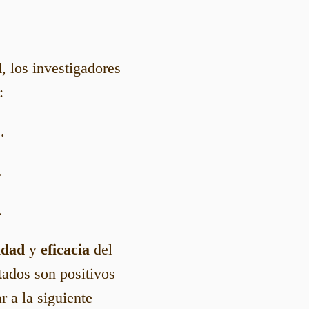
l
, los investigadores
:
.
.
.
idad
y
eficacia
del
tados son positivos
r a la siguiente