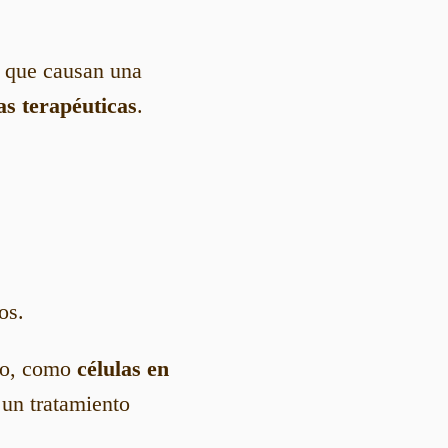
s que causan una
as terapéuticas
.
os.
rio, como
células en
 un tratamiento