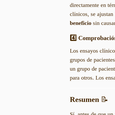
directamente en té
clínicos, se ajustan
beneficio
sin causar
4️⃣ Comprobación
Los ensayos clínic
grupos de pacientes
un grupo de pacient
para otros. Los ens
Resumen
📝
Sí, antes de que un