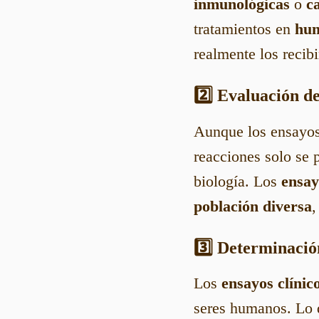
inmunológicas
o
ca
tratamientos en
hu
realmente los recibi
2️⃣ Evaluación d
Aunque los ensayos 
reacciones solo se
biología. Los
ensay
población diversa
,
3️⃣ Determinació
Los
ensayos clínic
seres humanos. Lo q