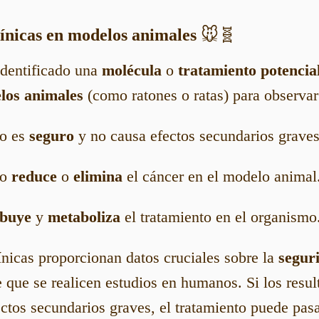
línicas en modelos animales
🐭🧬
identificado una
molécula
o
tratamiento potencia
los animales
(como ratones o ratas) para observar
to es
seguro
y no causa efectos secundarios graves
to
reduce
o
elimina
el cáncer en el modelo animal
ibuye
y
metaboliza
el tratamiento en el organismo
ínicas proporcionan datos cruciales sobre la
segur
e que se realicen estudios en humanos. Si los resul
ectos secundarios graves, el tratamiento puede pasa