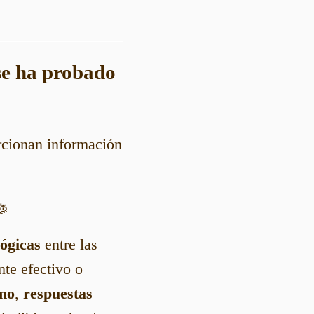
 se ha probado
rcionan información
🦠
lógicas
entre las
te efectivo o
mo
,
respuestas