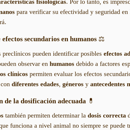
racterísticas fisiológicas
. Por lo tanto, es impres
manos
para verificar su efectividad y seguridad en
rá.
e efectos secundarios en humanos
⚖️
preclínicos pueden identificar posibles
efectos a
 pueden observar en
humanos
debido a factores esp
os clínicos
permiten evaluar los efectos secundari
 con
diferentes edades
,
géneros
y
antecedentes 
n de la dosificación adecuada
💊
os
también permiten determinar la
dosis correcta
d
ue funciona a nivel animal no siempre se puede t