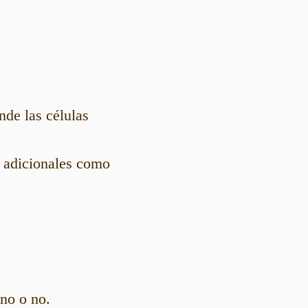
de las células
s adicionales como
gno o no.