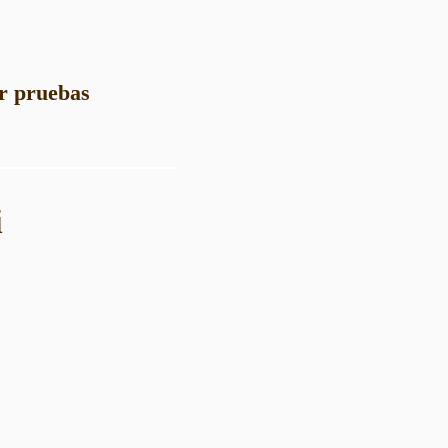
ar pruebas
i