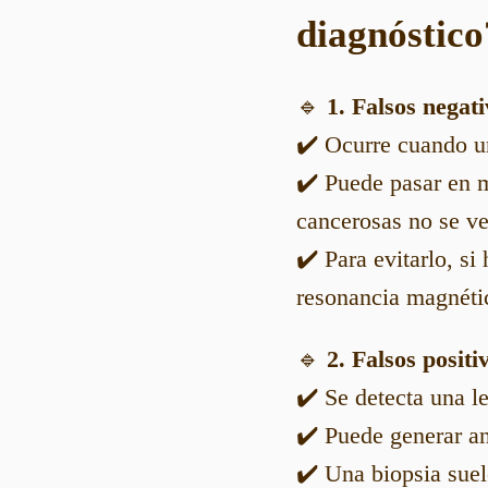
diagnóstico
🔹
1. Falsos negat
✔️ Ocurre cuando un
✔️ Puede pasar en 
cancerosas no se ve
✔️ Para evitarlo, s
resonancia magnéti
🔹
2. Falsos positi
✔️ Se detecta una le
✔️ Puede generar an
✔️ Una biopsia suel