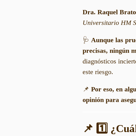
Dra. Raquel Brat
Universitario HM S
🩺
Aunque las pru
precisas, ningún mé
diagnósticos incier
este riesgo.
📌
Por eso, en alg
opinión para asegu
📌 1️⃣ ¿Cuál