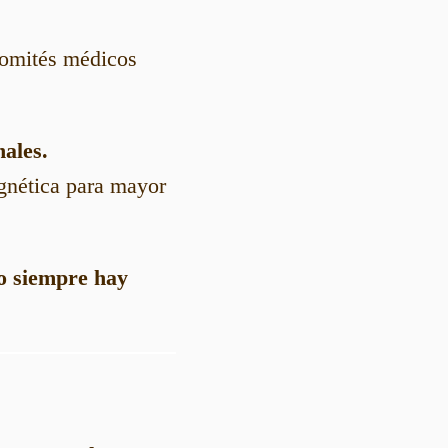
 comités médicos
nales.
agnética para mayor
ro siempre hay