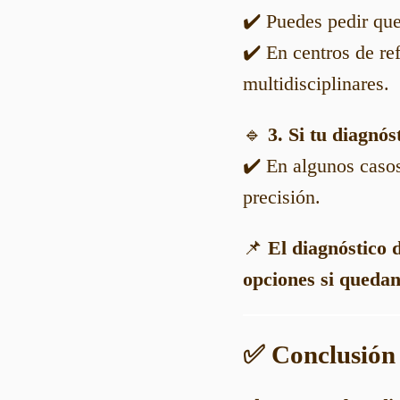
✔️ Puedes pedir que 
✔️ En centros de re
multidisciplinares.
🔹
3. Si tu diagnó
✔️ En algunos casos
precisión.
📌
El diagnóstico 
opciones si queda
✅ Conclusión