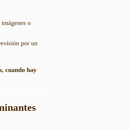
s imágenes o
evisión por un
so, cuando hay
minantes