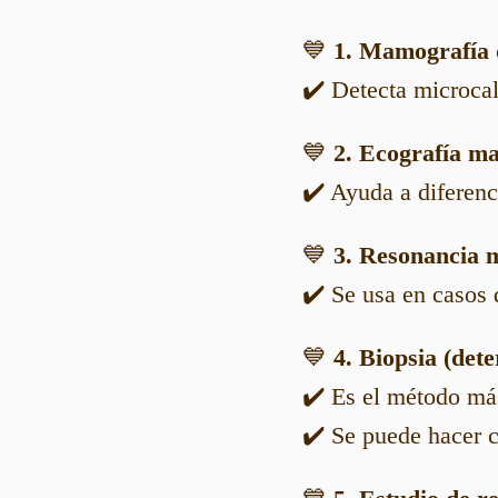
💙
1. Mamografía d
✔️ Detecta microca
💙
2. Ecografía m
✔️ Ayuda a diferenc
💙
3. Resonancia 
✔️ Se usa en casos 
💙
4. Biopsia (det
✔️ Es el método más
✔️ Se puede hacer 