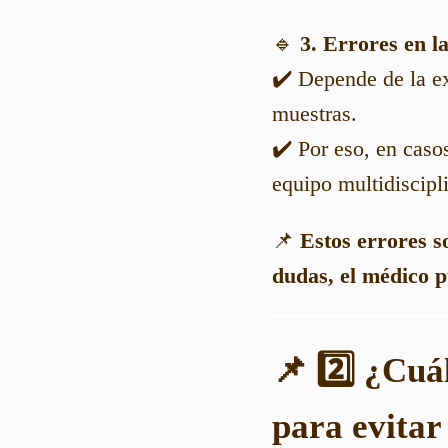
🔹
3. Errores en l
✔️ Depende de la ex
muestras.
✔️ Por eso, en cas
equipo multidiscipli
📌
Estos errores s
dudas, el médico 
📌 2️⃣ ¿Cuá
para evitar