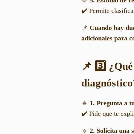
💙
5. Estudio de 
✔️ Permite clasifica
📌
Cuando hay duda
adicionales para c
📌 3️⃣ ¿Qué
diagnóstico
🔹
1. Pregunta a t
✔️ Pide que te expli
🔹
2. Solicita una 