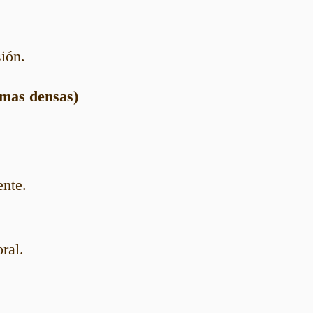
ión.
mas densas)
ente.
ral.