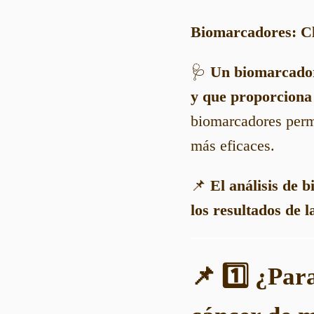
Biomarcadores: Cl
🩺
Un biomarcador 
y que proporciona 
biomarcadores permi
más eficaces.
📌
El análisis de 
los resultados de l
📌 1️⃣ ¿Par