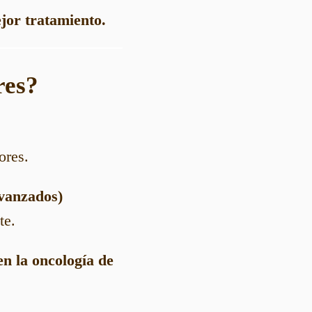
jor tratamiento.
res?
ores.
avanzados)
te.
n la oncología de