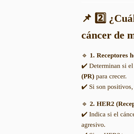
📌 2️⃣ ¿Cuá
cáncer de
🔹
1. Receptores 
✔️ Determinan si e
(PR)
para crecer.
✔️ Si son positivos,
🔹
2. HER2 (Recep
✔️ Indica si el cán
agresivo.