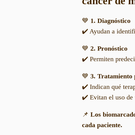
cáncer de
💙
1. Diagnóstico
✔️ Ayudan a identif
💙
2. Pronóstico
✔️ Permiten predecir
💙
3. Tratamiento 
✔️ Indican qué tera
✔️ Evitan el uso de 
📌
Los biomarcado
cada paciente.