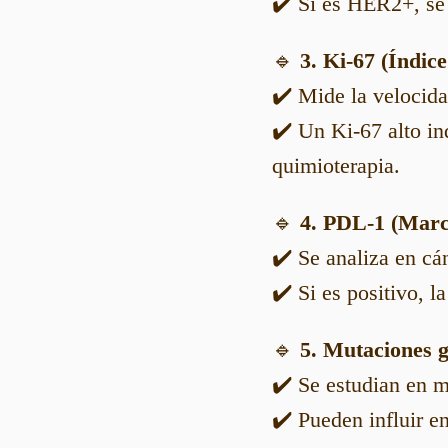
✔️ Si es HER2+, se
🔹
3. Ki-67 (Índic
✔️ Mide la velocida
✔️ Un Ki-67 alto in
quimioterapia.
🔹
4. PDL-1 (Marc
✔️ Se analiza en c
✔️ Si es positivo, 
🔹
5. Mutaciones 
✔️ Se estudian en 
✔️ Pueden influir en