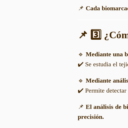
📌
Cada biomarcado
📌 3️⃣ ¿Cóm
🔹
Mediante una b
✔️ Se estudia el te
🔹
Mediante anális
✔️ Permite detectar
📌
El análisis de 
precisión.