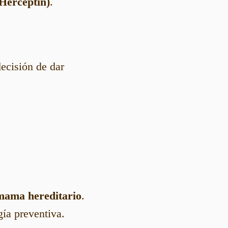
(Herceptin)
.
decisión de dar
 mama hereditario
.
gía preventiva.