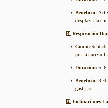
Beneficio:
Activ
desplazar la com
4️⃣
Respiración Dia
Cómo:
Sentada 
por la nariz inf
Duración:
5–8 
Beneficio:
Reduc
gástrico.
5️⃣
Inclinaciones La