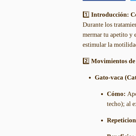
1️⃣
Introducción: C
Durante los tratamie
mermar tu apetito y 
estimular la motilida
2️⃣
Movimientos de
Gato-vaca (Ca
Cómo:
Apoy
techo); al 
Repeticion