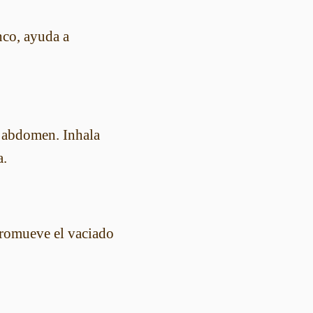
nco, ayuda a
l abdomen. Inhala
a.
promueve el vaciado