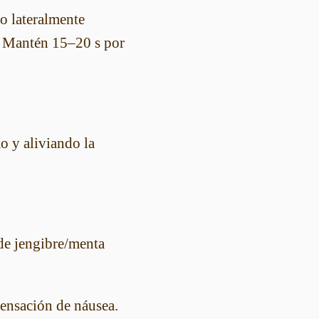
co lateralmente
a. Mantén 15–20 s por
o y aliviando la
de jengibre/menta
sensación de náusea.