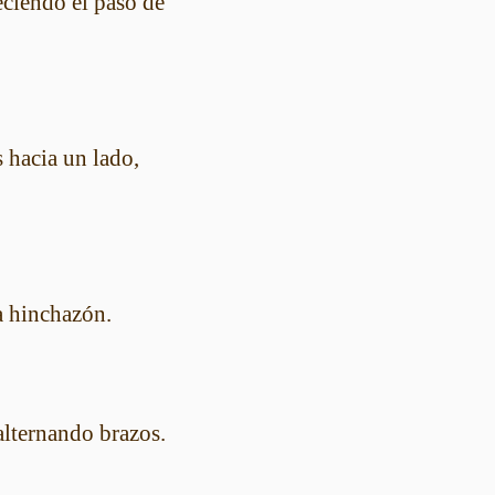
ciendo el paso de
 hacia un lado,
a hinchazón.
alternando brazos.