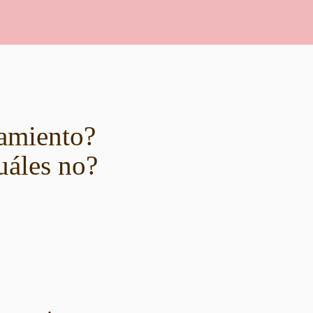
tamiento?
uáles no?