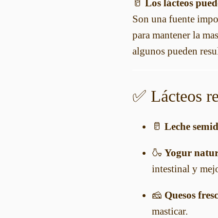
🥛
Los lácteos pued
Son una fuente import
para mantener la mas
algunos pueden resul
✅ Lácteos r
🥛
Leche semid
🍶
Yogur natur
intestinal y mej
🧀
Quesos fresc
masticar.