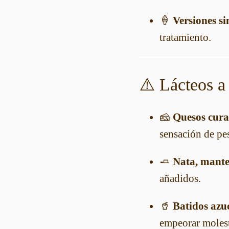
🍦
Versiones si
tratamiento.
⚠️ Lácteos a 
🧀
Quesos cura
sensación de pe
🧈
Nata, manteq
añadidos.
🥤
Batidos azu
empeorar molest