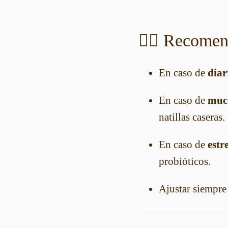
👩‍⚕️ Recome
En caso de
diar
En caso de
muco
natillas caseras.
En caso de
estr
probióticos.
Ajustar siempre 