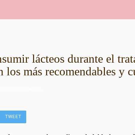
sumir lácteos durante el tra
n los más recomendables y c
 con tu equipo médico.
TWEET