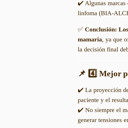
✔️ Algunas marcas d
linfoma (BIA-ALCL),
✅
Conclusión:
Los
mamaria
, ya que o
la decisión final de
📌 4️⃣ Mejor 
✔️ La proyección de
paciente y el resul
✔️ No siempre el m
generar tensiones en 