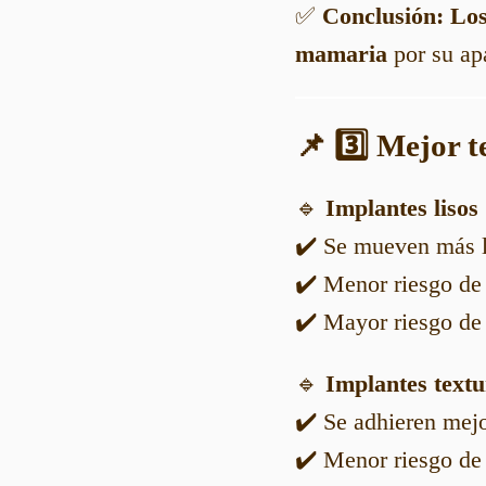
✅
Conclusión:
Los
mamaria
por su apa
📌 3️⃣ Mejor t
🔹
Implantes lisos
✔️ Se mueven más li
✔️ Menor riesgo de
✔️ Mayor riesgo de 
🔹
Implantes textu
✔️ Se adhieren mejo
✔️ Menor riesgo de 