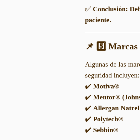
✅
Conclusión:
Deb
paciente.
📌 5️⃣ Marcas
Algunas de las mar
seguridad incluyen:
✔️
Motiva®
✔️
Mentor® (John
✔️
Allergan Natrel
✔️
Polytech®
✔️
Sebbin®