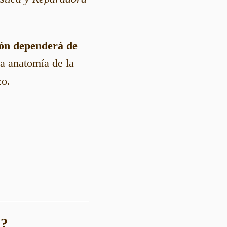
ión dependerá de
a anatomía de la
zo.
o?