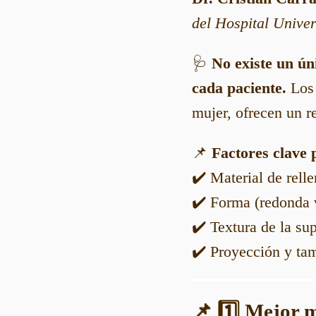
del Hospital Univer
🩺
No existe un ún
cada paciente.
Los 
mujer, ofrecen un r
📌
Factores clave 
✔️ Material de relle
✔️ Forma (redonda 
✔️ Textura de la supe
✔️ Proyección y tam
📌 1️⃣ Mejor m