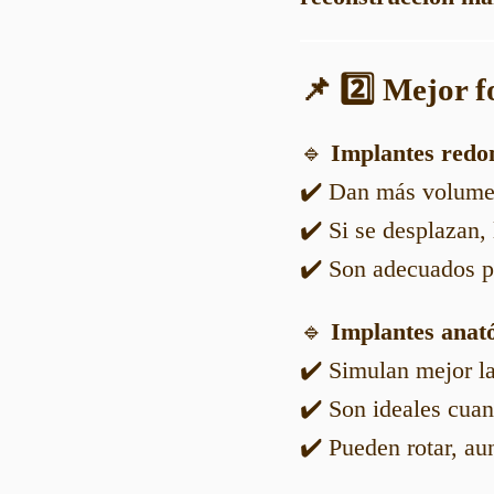
📌 2️⃣ Mejor 
🔹
Implantes redo
✔️ Dan más volumen 
✔️ Si se desplazan,
✔️ Son adecuados pa
🔹
Implantes anat
✔️ Simulan mejor l
✔️ Son ideales cuan
✔️ Pueden rotar, au