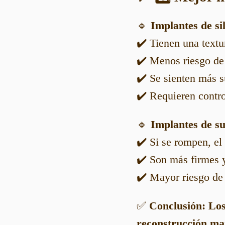
🔹
Implantes de si
✔️ Tienen una textu
✔️ Menos riesgo de a
✔️ Se sienten más s
✔️ Requieren contro
🔹
Implantes de su
✔️ Si se rompen, el 
✔️ Son más firmes y
✔️ Mayor riesgo de 
✅
Conclusión:
Los
reconstrucción m