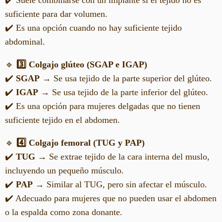
✔️ Suele combinarse con un implante si el tejido no es
suficiente para dar volumen.
✔️ Es una opción cuando no hay suficiente tejido
abdominal.
🔹
3️⃣ Colgajo glúteo (SGAP e IGAP)
✔️
SGAP
→ Se usa tejido de la parte superior del glúteo.
✔️
IGAP
→ Se usa tejido de la parte inferior del glúteo.
✔️ Es una opción para mujeres delgadas que no tienen
suficiente tejido en el abdomen.
🔹
4️⃣ Colgajo femoral (TUG y PAP)
✔️
TUG
→ Se extrae tejido de la cara interna del muslo,
incluyendo un pequeño músculo.
✔️
PAP
→ Similar al TUG, pero sin afectar el músculo.
✔️ Adecuado para mujeres que no pueden usar el abdomen
o la espalda como zona donante.