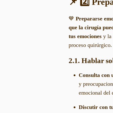
📌 2️⃣ Prep
💙
Prepararse emo
que la cirugía pue
tus emociones
y la
proceso quirúrgico.
2.1. Hablar so
Consulta con u
y preocupacion
emocional del d
Discutir con t