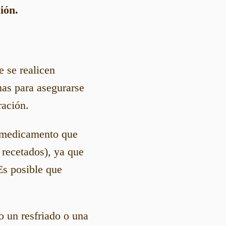
ión.
e se realicen
mas para asegurarse
ración.
 medicamento que
recetados), ya que
 Es posible que
o un resfriado o una