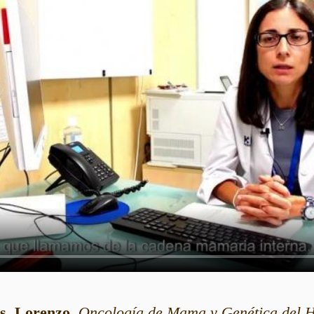
os Lorenzo
,
Oncología de Mama y Genética del H