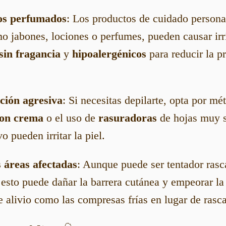
os perfumados
: Los productos de cuidado persona
o jabones, lociones o perfumes, pueden causar irri
sin fragancia
y
hipoalergénicos
para reducir la p
ación agresiva
: Si necesitas depilarte, opta por 
con crema
o el uso de
rasuradoras
de hojas muy s
o pueden irritar la piel.
 áreas afectadas
: Aunque puede ser tentador rasca
 esto puede dañar la barrera cutánea y empeorar la 
e alivio como las compresas frías en lugar de rasca