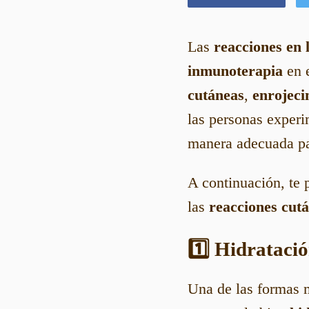
Las
reacciones en l
inmunoterapia
en e
cutáneas
,
enrojeci
las personas experi
manera adecuada par
A continuación, te 
las
reacciones cut
1️⃣ Hidratació
Una de las formas má