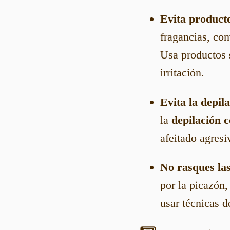
Evita product
fragancias, com
Usa productos
irritación.
Evita la depil
la
depilación 
afeitado agresiv
No rasques las
por la picazón,
usar técnicas d