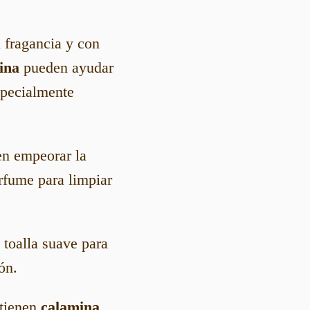
n fragancia y con
rina
pueden ayudar
especialmente
en empeorar la
erfume para limpiar
a toalla suave para
ón.
ntienen
calamina
,