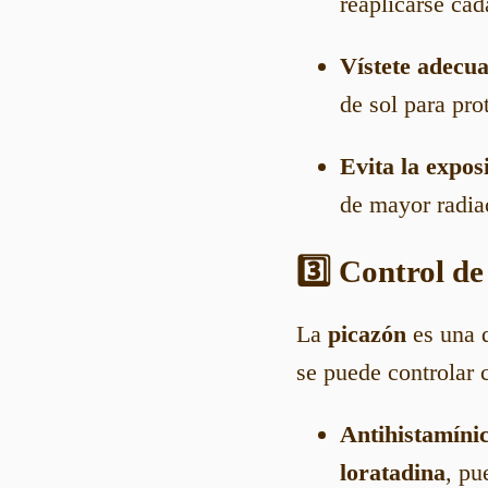
reaplicarse cad
Vístete adecu
de sol para prot
Evita la expos
de mayor radiac
3️⃣ Control de
La
picazón
es una q
se puede controlar 
Antihistamíni
loratadina
, pu