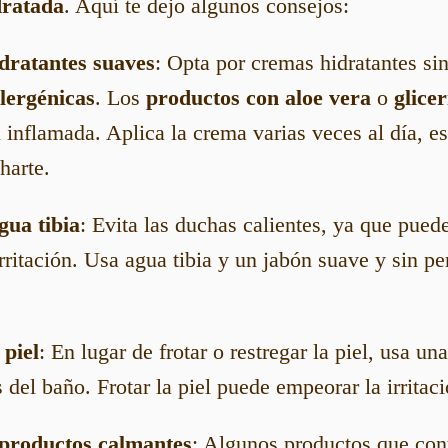
dratada
. Aquí te dejo algunos consejos:
dratantes suaves
: Opta por cremas hidratantes si
lergénicas
. Los
productos con aloe vera
o
glice
l inflamada. Aplica la crema varias veces al día, 
harte.
gua tibia
: Evita las duchas calientes, ya que pued
rritación. Usa agua tibia y un jabón suave y sin p
 piel
: En lugar de frotar o restregar la piel, usa un
 del baño. Frotar la piel puede empeorar la irritaci
 productos calmantes
: Algunos productos que co