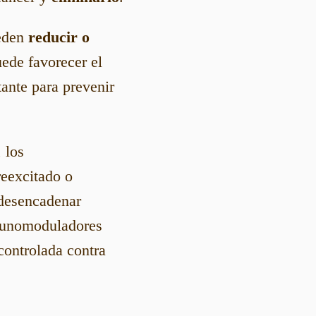
eden
reducir o
ede favorecer el
tante para prevenir
 los
eexcitado o
 desencadenar
nmunomoduladores
controlada contra