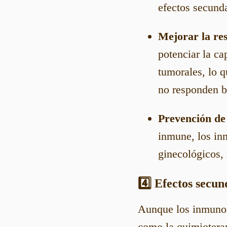
efectos secund
Mejorar la re
potenciar la ca
tumorales, lo q
no responden bi
Prevención de 
inmune, los i
ginecológicos, 
4️⃣ Efectos secu
Aunque los inmunom
como la quimiotera