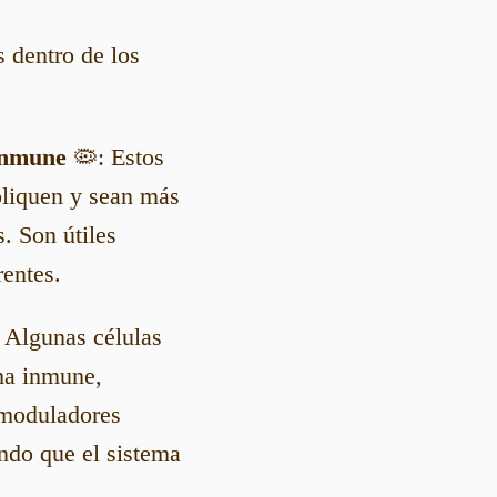
s dentro de los
inmune
🦠: Estos
ipliquen y sean más
. Son útiles
rentes.
 Algunas células
ma inmune,
omoduladores
ndo que el sistema