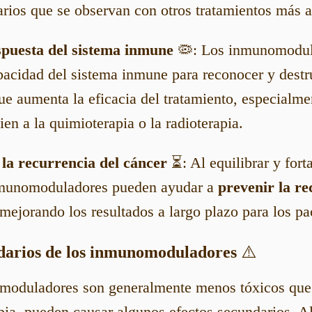
arios que se observan con otros tratamientos más a
spuesta del sistema inmune
🦠: Los inmunomodul
pacidad del sistema inmune para reconocer y destru
ue aumenta la eficacia del tratamiento, especialm
en a la quimioterapia o la radioterapia.
la recurrencia del cáncer
⏳: Al equilibrar y fort
nmunomoduladores pueden ayudar a
prevenir la re
mejorando los resultados a largo plazo para los pa
ndarios de los inmunomoduladores
⚠️
oduladores son generalmente menos tóxicos que 
pia, pueden causar algunos efectos secundarios. A