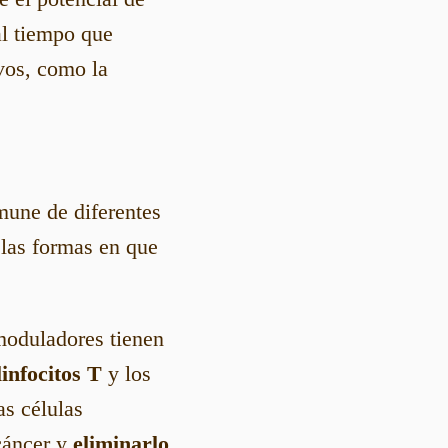
al tiempo que
vos, como la
mune de diferentes
las formas en que
oduladores tienen
linfocitos T
y los
as células
cáncer y
eliminarlo
.