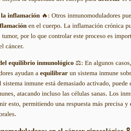
la inflamación
🔥: Otros inmunomoduladores pu
nflamación
en el cuerpo. La inflamación crónica pu
 tumor, por lo que controlar este proceso es impor
el cáncer.
el equilibrio inmunológico
⚖️: En algunos casos,
dores ayudan a
equilibrar
un sistema inmune sobr
 el sistema inmune está demasiado activado, puede
munes, atacando incluso las células sanas. Los i
ir esto, permitiendo una respuesta más precisa y 
orales.
unomoduladores en el cáncer ginecológico
🎗️