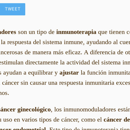
TWEET
dores
son un tipo de
inmunoterapia
que tienen c
la respuesta del sistema inmune, ayudando al cue
cancerosas de manera más eficaz. A diferencia de o
stimulan directamente la actividad del sistema in
ayudan a equilibrar y
ajustar
la función inmunit
al cáncer sin causar una respuesta inmunitaria exc
nos.
cáncer ginecológico
, los inmunomoduladores está
u uso en varios tipos de cáncer, como el
cáncer de
ncer endometrial
. Este tipo de inmunoterapia tien