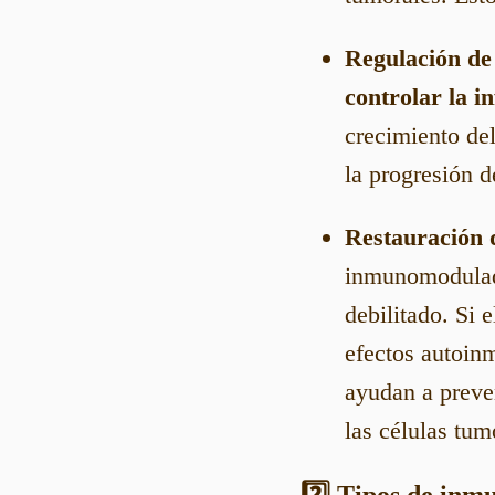
Regulación de 
controlar la i
crecimiento del
la progresión d
Restauración d
inmunomodula
debilitado. Si
efectos autoin
ayudan a preven
las células tum
2️⃣ Tipos de inm