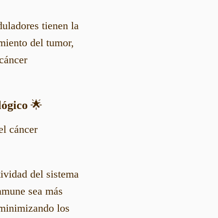
ladores tienen la
miento del tumor,
 cáncer
lógico
🌟
el cáncer
tividad del sistema
inmune sea más
 minimizando los