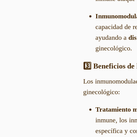
Inmunomodulad
capacidad de re
ayudando a
di
ginecológico.
3️⃣ Beneficios d
Los inmunomodulador
ginecológico:
Tratamiento m
inmune, los in
específica y co