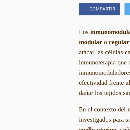
COMPARTIR
Los
inmunomodula
modular
o
regular
atacar las células 
inmunoterapia que e
inmunomoduladores 
efectividad frente 
dañar los tejidos sa
En el contexto del
investigados para s
cuello uterino
y
cá