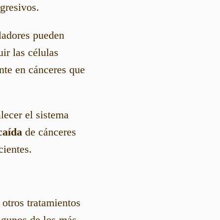
gresivos.
adores pueden
ir las células
ente en cánceres que
alecer el sistema
caída
de cánceres
cientes.
otros tratamientos
lgunos de los más