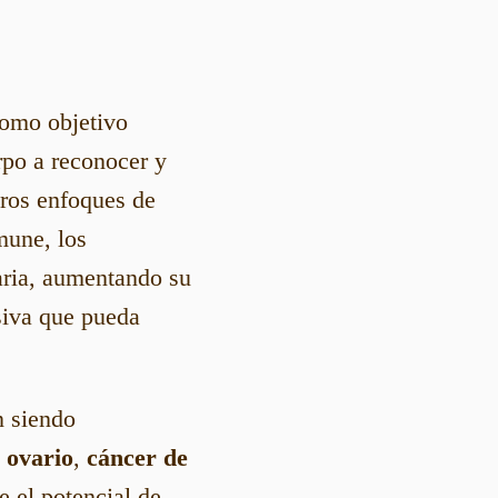
omo objetivo
rpo a reconocer y
tros enfoques de
mune, los
aria, aumentando su
esiva que pueda
n siendo
 ovario
,
cáncer de
e el potencial de