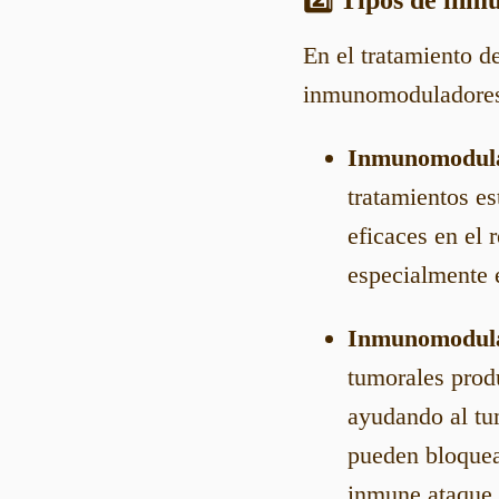
En el tratamiento d
inmunomoduladores.
Inmunomodulad
tratamientos es
eficaces en el 
especialmente 
Inmunomodulad
tumorales prod
ayudando al tu
pueden bloquea
inmune ataque 