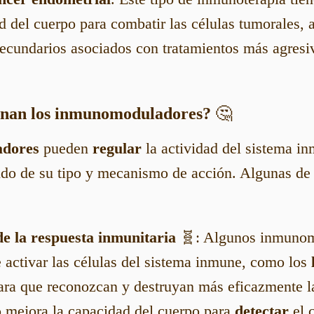
d del cuerpo para combatir las células tumorales, 
secundarios asociados con tratamientos más agresi
onan los inmunomoduladores?
🤔
dores
pueden
regular
la actividad del sistema in
do de su tipo y mecanismo de acción. Algunas de 
e la respuesta inmunitaria
🧬: Algunos inmunom
 activar las células del sistema inmune, como los
para que reconozcan y destruyan más eficazmente l
o mejora la capacidad del cuerpo para
detectar
el 