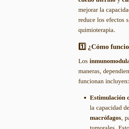
mejorar la capacida
reduce los efectos 
quimioterapia.
1️⃣ ¿Cómo funci
Los
inmunomodula
maneras, dependien
funcionan incluyen:
Estimulación d
la capacidad de
macrófagos
, 
tumorales. Est