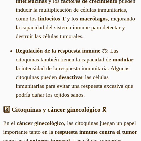
interleucinas
y los
factores de crecimiento
pueden
inducir la multiplicación de células inmunitarias,
como los
linfocitos T
y los
macrófagos
, mejorando
la capacidad del sistema inmune para detectar y
destruir las células tumorales.
Regulación de la respuesta inmune
⚖️: Las
citoquinas también tienen la capacidad de
modular
la intensidad de la respuesta inmunitaria. Algunas
citoquinas pueden
desactivar
las células
inmunitarias para evitar una respuesta excesiva que
podría dañar los tejidos sanos.
3️⃣ Citoquinas y cáncer ginecológico
🎗️
En el
cáncer ginecológico
, las citoquinas juegan un papel
importante tanto en la
respuesta inmune contra el tumor
como en el
entorno tumoral
. Las células tumorales