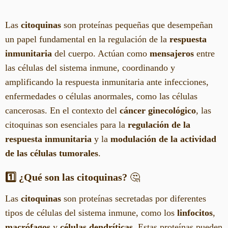
Las
citoquinas
son proteínas pequeñas que desempeñan
un papel fundamental en la regulación de la
respuesta
inmunitaria
del cuerpo. Actúan como
mensajeros
entre
las células del sistema inmune, coordinando y
amplificando la respuesta inmunitaria ante infecciones,
enfermedades o células anormales, como las células
cancerosas. En el contexto del
cáncer ginecológico
, las
citoquinas son esenciales para la
regulación de la
respuesta inmunitaria
y la
modulación de la actividad
de las células tumorales
.
1️⃣ ¿Qué son las citoquinas?
🤔
Las
citoquinas
son proteínas secretadas por diferentes
tipos de células del sistema inmune, como los
linfocitos
,
macrófagos
y
células dendríticas
. Estas proteínas pueden