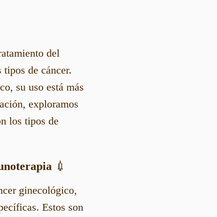
atamiento del
 tipos de cáncer.
ico, su uso está más
uación, exploramos
n los tipos de
munoterapia
💉
ncer ginecológico,
pecíficas. Estos son