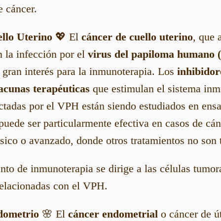
e cáncer.
llo Uterino
💖 El
cáncer de cuello uterino
, que 
 la infección por el
virus del papiloma humano
 gran interés para la inmunoterapia. Los
inhibidor
acunas terapéuticas
que estimulan el sistema inm
ectadas por el VPH están siendo estudiados en ensa
uede ser particularmente efectiva en casos de cán
sico o avanzado, donde otros tratamientos no son t
ento de inmunoterapia se dirige a las células tumo
relacionadas con el VPH.
dometrio
🌸 El
cáncer endometrial
o cáncer de ú