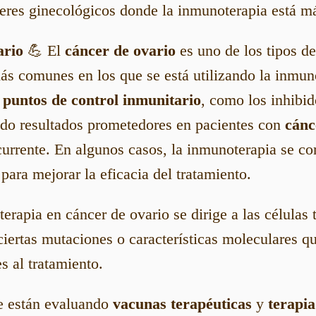
ceres ginecológicos donde la inmunoterapia está m
ario
💪 El
cáncer de ovario
es uno de los tipos d
ás comunes en los que se está utilizando la inmun
 puntos de control inmunitario
, como los inhibi
ado resultados prometedores en pacientes con
cánc
urrente. En algunos casos, la inmunoterapia se c
para mejorar la eficacia del tratamiento.
erapia en cáncer de ovario se dirige a las células
ciertas mutaciones o características moleculares q
s al tratamiento.
e están evaluando
vacunas terapéuticas
y
terapia