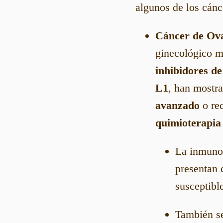
algunos de los cán
Cáncer de Ov
ginecológico m
inhibidores de
L1
, han mostr
avanzado
o rec
quimioterapia
La inmunot
presentan 
susceptible
También s