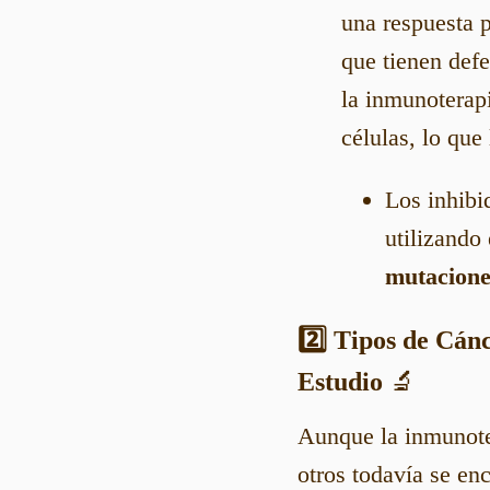
una respuesta p
que tienen def
la inmunoterap
células, lo que
Los inhibi
utilizando
mutacione
2️⃣ Tipos de Cán
Estudio
🔬
Aunque la inmunoter
otros todavía se en