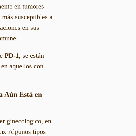
lmente en tumores
 más susceptibles a
aciones en sus
inmune.
de
PD-1
, se están
 en aquellos con
ia Aún Está en
er ginecológico, en
co
. Algunos tipos