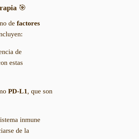
erapia
🎯
ino de
factores
incluyen:
encia de
con estas
omo
PD-L1
, que son
sistema inmune
iarse de la