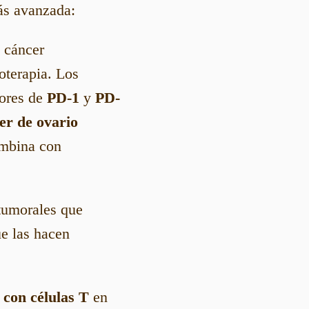
ás avanzada:
e cáncer
oterapia. Los
dores de
PD-1
y
PD-
er de ovario
ombina con
 tumorales que
ue las hacen
 con células T
en