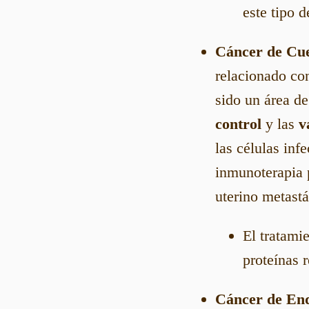
este tipo d
Cáncer de Cue
relacionado con
sido un área de
control
y las
v
las células inf
inmunoterapia p
uterino metastá
El tratami
proteínas 
Cáncer de En