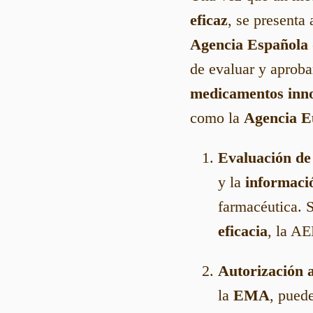
eficaz
, se presenta
Agencia Española
de evaluar y aprob
medicamentos inn
como la
Agencia E
Evaluación d
y la
informaci
farmacéutica. 
eficacia
, la 
Autorización a
la
EMA
, pued