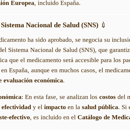
ión Europea
, incluido España.
l Sistema Nacional de Salud (SNS)
💉
icamento ha sido aprobado, se negocia su inclusi
el Sistema Nacional de Salud (SNS), que garanti
fica que el medicamento será accesible para los pa
en España, aunque en muchos casos, el medicamen
de evaluación económica
.
conómica
: En esta fase, se analizan los
costos
del 
u
efectividad
y el
impacto
en la
salud pública
. Si
ste-efectivo
, es incluido en el
Catálogo de Medic