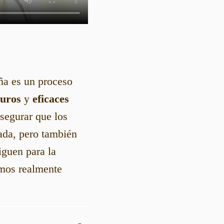
a es un proceso
guros
y
eficaces
asegurar que los
ada, pero también
iguen para la
amos realmente