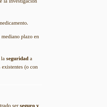
e la investigación
medicamento.
 a mediano plazo en
 la
seguridad
a
 existentes (o con
trado ser
seguro y