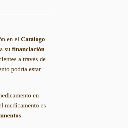
ón en el
Catálogo
za su
financiación
cientes a través de
to podría estar
medicamento en
 el medicamento es
amentos
.