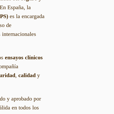
 En España, la
MPS)
es la encargada
so de
 internacionales
los
ensayos clínicos
compañía
guridad
,
calidad
y
ado y aprobado por
lida en todos los