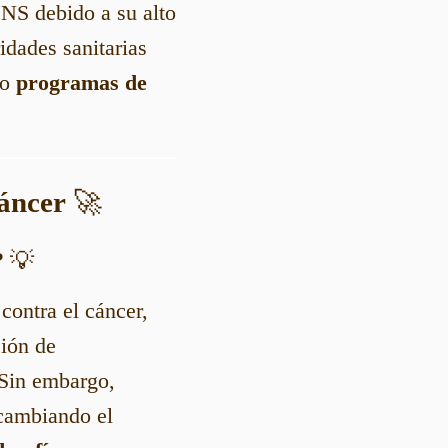
SNS debido a su alto
idades sanitarias
o
programas de
Cáncer
🚀
?
💡
contra el cáncer,
ción de
 Sin embargo,
cambiando el