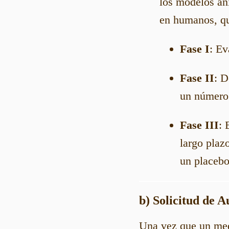
los modelos an
en humanos, qu
Fase I
: Ev
Fase II
: D
un número 
Fase III
: 
largo plaz
un placebo
b) Solicitud de 
Una vez que un med