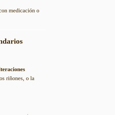
con medicación o
undarios
lteraciones
s riñones, o la