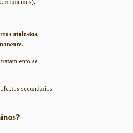
permanentes).
tomas
molestos
,
manente
.
 tratamiento se
 efectos secundarios
minos?