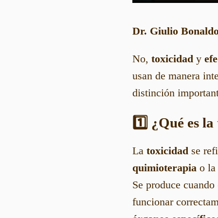
Dr. Giulio Bonald
No,
toxicidad
y
ef
usan de manera inte
distinción importan
1️⃣ ¿Qué es la
La
toxicidad
se ref
quimioterapia
o l
Se produce cuando e
funcionar correctam