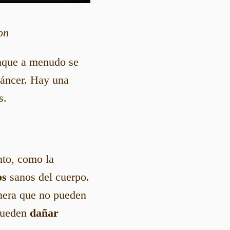
on
nque a menudo se
cáncer. Hay una
s.
nto, como la
os
sanos del cuerpo.
anera que no pueden
 pueden
dañar