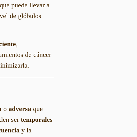
 que puede llevar a
vel de glóbulos
ciente
,
amientos de cáncer
inimizarla.
a
o
adversa
que
eden ser
temporales
cuencia
y la