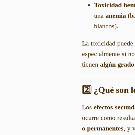
Toxicidad hem
una
anemia
(ba
blancos).
La toxicidad puede
especialmente si n
tienen
algún grado
2️⃣ ¿Qué son l
Los
efectos secund
ocurre como resulta
o permanentes
, y 