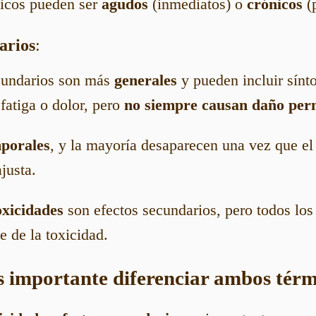
xicos pueden ser
agudos
(inmediatos) o
crónicos
(
arios
:
cundarios son más
generales
y pueden incluir sín
fatiga o dolor, pero
no siempre causan daño per
porales
, y la mayoría desaparecen una vez que el
justa.
oxicidades
son efectos secundarios, pero todos los
e de la toxicidad.
es importante diferenciar ambos tér