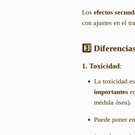
Los
efectos secund
con ajustes en el t
3️⃣ Diferencia
1. Toxicidad
:
La toxicidad e
importantes
en
médula ósea).
Puede poner e