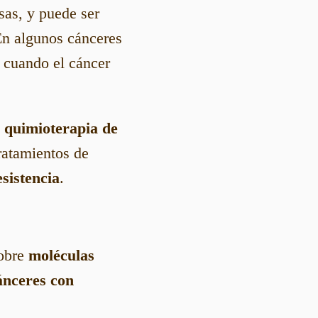
sas, y puede ser
En algunos cánceres
 cuando el cáncer
a
quimioterapia de
ratamientos de
esistencia
.
sobre
moléculas
ánceres con