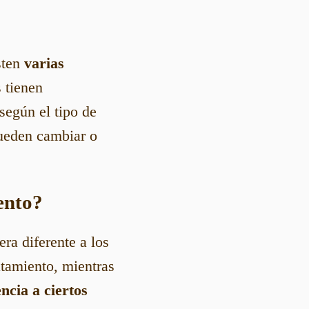
sten
varias
s tienen
según el tipo de
pueden cambiar o
ento?
ra diferente a los
atamiento, mientras
encia a ciertos