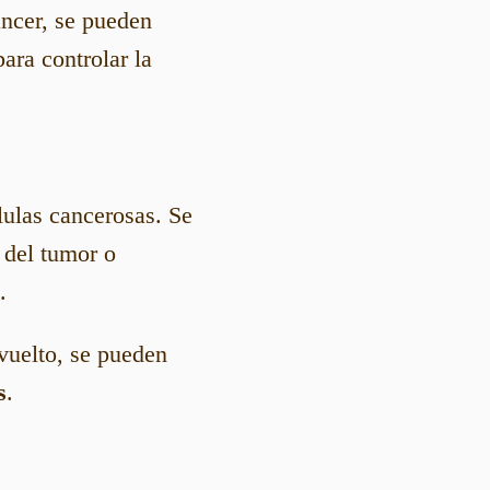
áncer, se pueden
para controlar la
lulas cancerosas. Se
 del tumor o
.
 vuelto, se pueden
s
.