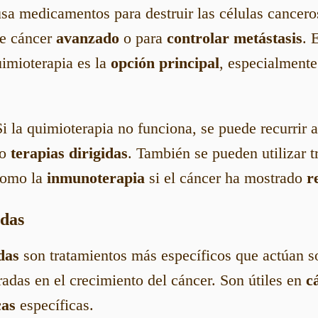
sa medicamentos para destruir las células cancero
de cáncer
avanzado
o para
controlar metástasis
. 
uimioterapia es la
opción principal
, especialmente
Si la quimioterapia no funciona, se puede recurrir 
o
terapias dirigidas
. También se pueden utilizar t
omo la
inmunoterapia
si el cáncer ha mostrado
r
idas
das
son tratamientos más específicos que actúan 
adas en el crecimiento del cáncer. Son útiles en
c
cas
específicas.