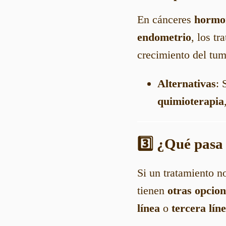
En cánceres
hormo
endometrio
, los t
crecimiento del tum
Alternativas
: 
quimioterapia
3️⃣ ¿Qué pasa
Si un tratamiento n
tienen
otras opcion
línea
o
tercera lín