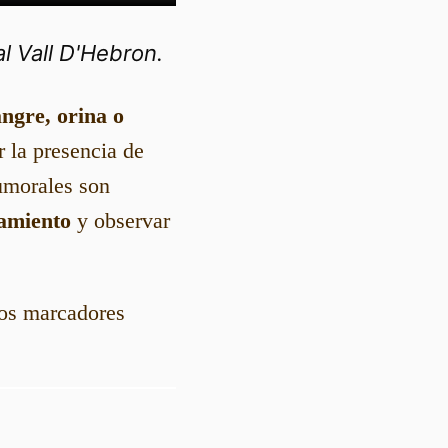
l Vall D'Hebron.
angre, orina o
 la presencia de
umorales son
tamiento
y observar
los marcadores