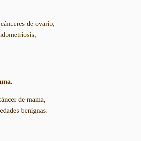
cánceres de ovario,
ndometriosis,
mama
.
 cáncer de mama,
edades benignas.