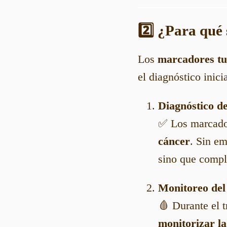
2️⃣ ¿Para qué
Los
marcadores t
el diagnóstico inici
Diagnóstico de
✅ Los marcado
cáncer
. Sin em
sino que comp
Monitoreo del
🩸 Durante el 
monitorizar la