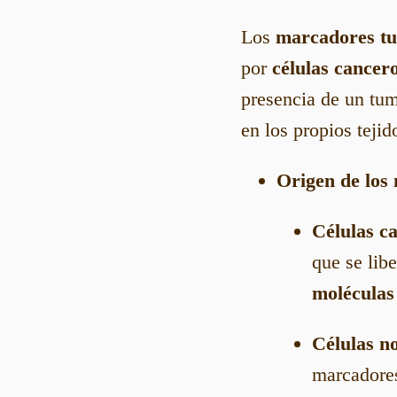
Los
marcadores t
por
células cancer
presencia de un tum
en los propios tejid
Origen de los
Células c
que se lib
moléculas
Células n
marcadores