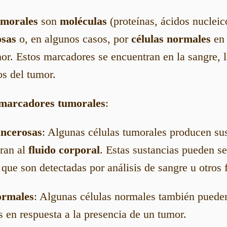
umorales
son
moléculas
(proteínas, ácidos nucleic
osas
o, en algunos casos, por
células normales
en 
or. Estos marcadores se encuentran en la sangre, l
os del tumor.
 marcadores tumorales
:
ancerosas
: Algunas células tumorales producen sus
eran al
fluido corporal
. Estas sustancias pueden s
que son detectadas por análisis de sangre u otros 
ormales
: Algunas células normales también puede
 en respuesta a la presencia de un tumor.