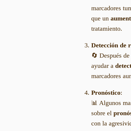
marcadores tumo
que un
aument
tratamiento.
Detección de 
🔄 Después de 
ayudar a
detec
marcadores aum
Pronóstico
:
📊 Algunos mar
sobre el
pronós
con la agresivi