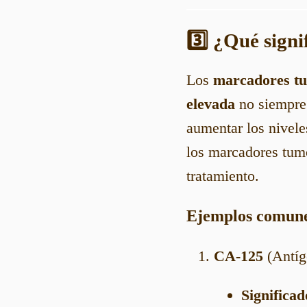
3️⃣ ¿Qué sign
Los
marcadores t
elevada
no siempre 
aumentar los nivele
los marcadores tumo
tratamiento.
Ejemplos comune
CA-125
(Antíg
Significad