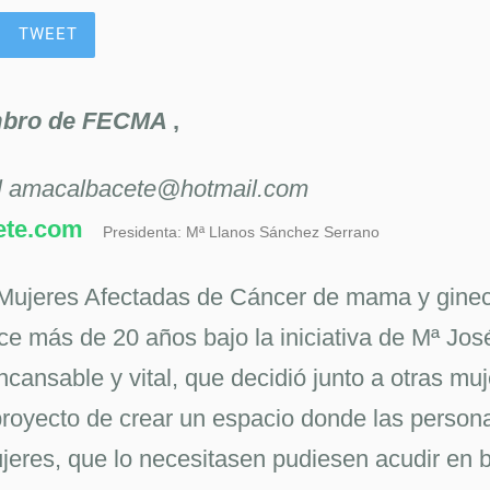
TWEET
mbro de FECMA
,
l amacalbacete@hotmail.com
ete.com
Presidenta: Mª Llanos Sánchez Serrano
 Mujeres Afectadas de Cáncer de mama y ginec
ce más de 20 años bajo la iniciativa de Mª Jos
ncansable y vital, que decidió junto a otras mu
proyecto de crear un espacio donde las person
res, que lo necesitasen pudiesen acudir en 