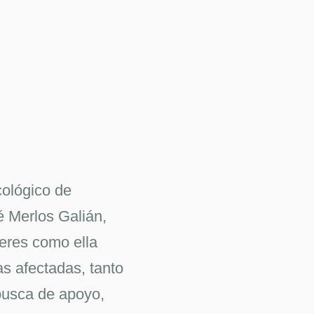
ológico de
é Merlos Galián,
jeres como ella
as afectadas, tanto
busca de apoyo,