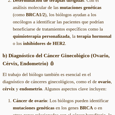
Determinación de terapias dirigidas
: Con el
análisis molecular de las
mutaciones genéticas
(como
BRCA1/2
), los biólogos ayudan a los
oncólogos a identificar las pacientes que podrían
beneficiarse de tratamientos específicos como la
quimioterapia personalizada
, la
terapia hormonal
o los
inhibidores de HER2
.
b) Diagnóstico del Cáncer Ginecológico (Ovario,
Cérvix, Endometrio)
🩸
El trabajo del biólogo también es esencial en el
diagnóstico de cánceres ginecológicos, como el de
ovario
,
cérvix
y
endometrio
. Algunos aspectos clave incluyen:
Cáncer de ovario
: Los biólogos pueden identificar
mutaciones genéticas
en los genes
BRCA
o en
otros genes relacionados con el cáncer hereditario, lo